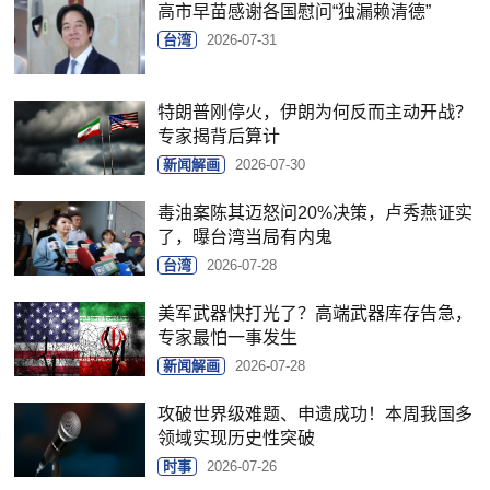
高市早苗感谢各国慰问“独漏赖清德”
台湾
2026-07-31
特朗普刚停火，伊朗为何反而主动开战？
专家揭背后算计
新闻解画
2026-07-30
毒油案陈其迈怒问20%决策，卢秀燕证实
了，曝台湾当局有内鬼
台湾
2026-07-28
美军武器快打光了？高端武器库存告急，
专家最怕一事发生
新闻解画
2026-07-28
攻破世界级难题、申遗成功！本周我国多
领域实现历史性突破
时事
2026-07-26