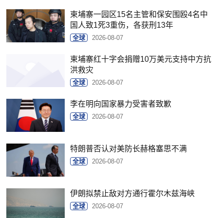
柬埔寨一园区15名主管和保安围殴4名中
国人致1死3重伤，各获刑13年
全球
2026-08-07
柬埔寨红十字会捐赠10万美元支持中方抗
洪救灾
全球
2026-08-07
李在明向国家暴力受害者致歉
全球
2026-08-07
特朗普否认对美防长赫格塞思不满
全球
2026-08-07
伊朗拟禁止敌对方通行霍尔木兹海峡
全球
2026-08-07