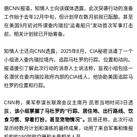
据CNN报道，知情人士向该媒体透露，此次突袭行动的准备
工作始于去年12月中旬，但计划早在数月前就已酝酿。甚至
在美国9月初对所谓委内瑞拉“运毒船只”发动首次军事打击
前，相关计划就已开始筹备。
知情人士还向CNN透露，2025年8月，CIA秘密派遣了一个
小组进入委内瑞拉境内，追踪马杜罗的行踪、位置和动向。
报道援引了解此次行动的消息人士说法称，监视小组包括一
名潜伏在委内瑞拉政府内部的CIA线人，他协助美国追踪马
杜罗的位置和行踪。
CNN称，美军参谋长联席会议主席丹·凯恩当地时间3日透
露，
该小组掌握了马杜罗的“行踪、居住地、出行路线、饮
食习惯、穿着打扮，甚至宠物情况”。
凯恩还称，此次行动
是历经数月计划和演练的最终成果，动用了来自军事和情报
机构的150架航空器和大量相关人员。