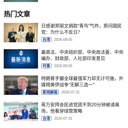
热门文章
日感谢郑丽文捐款“青鸟”气炸，质问国民
党：为什么不反日？
台湾
2026-08-05
最高法、中央组织部、中央政法委、中央
编办、财政部、人社部印发意见
时事
2026-08-05
特朗普手握全球最强军力却无计可施，外
媒揭美伊战争“无解三选一”
新闻解画
2026-07-31
蒋万安拜会民进党团不到20分钟被请离
场，他看穿绿营策略
台湾
2026-07-31