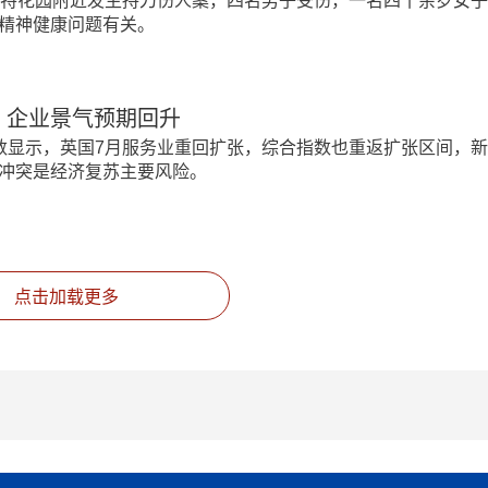
文特花园附近发生持刀伤人案，四名男子受伤，一名四十余岁女
精神健康问题有关。
，企业景气预期回升
数显示，英国7月服务业重回扩张，综合指数也重返扩张区间，
冲突是经济复苏主要风险。
点击加载更多