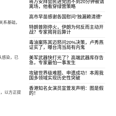
蒋万安拜会民进党团不到20分钟被请
离场，他看穿绿营策略
高市早苗感谢各国慰问“独漏赖清德”
关系基础，
特朗普刚停火，伊朗为何反而主动开
战？专家揭背后算计
毒油案陈其迈怒问20%决策，卢秀燕
证实了，曝台湾当局有内鬼
认感染，已
美军武器快打光了？高端武器库存告
急，专家最怕一事发生
攻破世界级难题、申遗成功！本周我
国多领域实现历史性突破
香港知名女演员宣萱发声明：图是假
统，以方正提
的！