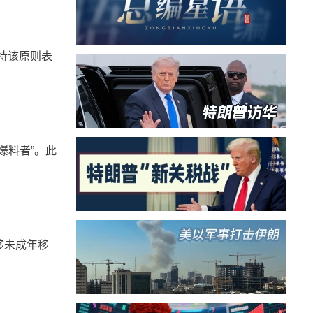
持该原则表
爆料者”。此
移未成年移