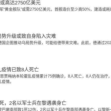
或高达2750亿美元
“黄金舰队”或需2750亿美元，首舰造价至少高50%，建造或耗
局势升级或致自身陷入灾难
德国企图推动乌局势升级，可能给德带来灾难。此前，德通过202
。
乱疫情已致8人死亡
恩贾梅纳本轮霍乱疫情累计75例确诊，8人死亡，8人仍在治疗，
乱疫情。
死，2名以军士兵在黎遇袭身亡
黎巴嫩南部致1死12伤，2名以军士兵在黎南部遇袭身亡。以黎新