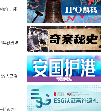
时8年，能
6年预算法
59人已治
一轮谈判4