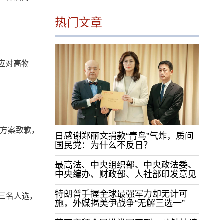
热门文章
在应对高物
业方案致歉，
日感谢郑丽文捐款“青鸟”气炸，质问
国民党：为什么不反日？
最高法、中央组织部、中央政法委、
中央编办、财政部、人社部印发意见
特朗普手握全球最强军力却无计可
三名人选，
施，外媒揭美伊战争“无解三选一”