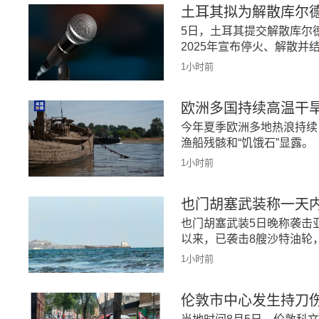
土耳其拟为解散库尔
5日，土耳其提交解散库尔
2025年宣布停火、解散并
1小时前
欧洲多国持续高温干
今年夏季欧洲多地热浪持续
渔船残骸和“饥饿石”显露。
1小时前
也门胡塞武装称一天
也门胡塞武装5日晚称袭击
以来，已袭击8艘沙特油轮
1小时前
伦敦市中心发生持刀