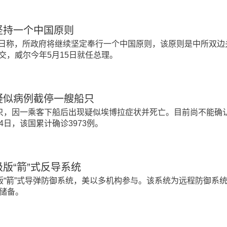
坚持一个中国原则
5日称，所政府将继续坚定奉行一个中国原则，该原则是中所双边
建交，威尔今年5月15日就任总理。
疑似病例截停一艘船只
只，因一乘客下船后出现疑似埃博拉症状并死亡。目前尚不能确
日，该国累计确诊3973例。
版“箭”式反导系统
版“箭”式导弹防御系统，美以多机构参与。该系统为远程防御系
储备。