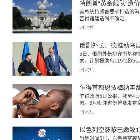
特朗普“黄金舰队”造价
美总统特朗普要求打造的海军
否付诸建造尚不确定。
5小时后
俄副外长：德推动乌
5日，俄副外长柳宾斯基称
案，计划援助乌115亿欧元
3小时后
乍得首都恩贾梅纳霍
乍得政府5日公报，截至4日
愈。6月毗邻省份曾暴发霍
2小时后
以色列空袭黎巴嫩致1
当地时间5日，以色列空袭