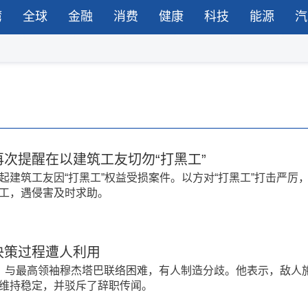
湾
全球
金融
消费
健康
科技
能源
汽
次提醒在以建筑工友切勿“打黑工”
起建筑工友因“打黑工”权益受损案件。以方对“打黑工”打击严厉
工，遇侵害及时求助。
决策过程遭人利用
，与最高领袖穆杰塔巴联络困难，有人制造分歧。他表示，敌人
维持稳定，并驳斥了辞职传闻。