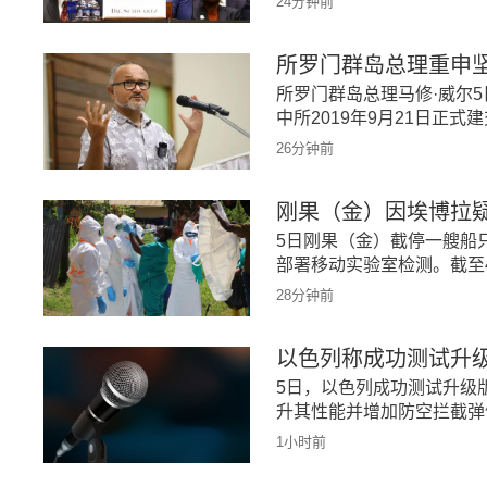
24分钟前
所罗门群岛总理重申
所罗门群岛总理马修·威尔
中所2019年9月21日正式
26分钟前
刚果（金）因埃博拉
5日刚果（金）截停一艘船
部署移动实验室检测。截至4
28分钟前
以色列称成功测试升级
5日，以色列成功测试升级
升其性能并增加防空拦截弹
1小时前