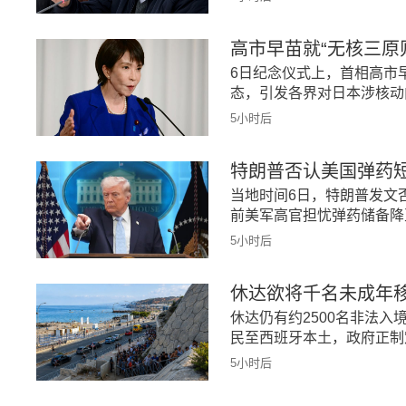
高市早苗就“无核三原
6日纪念仪式上，首相高市早
态，引发各界对日本涉核动
5小时后
特朗普否认美国弹药短
当地时间6日，特朗普发文
前美军高官担忧弹药储备降
5小时后
休达欲将千名未成年
休达仍有约2500名非法入
民至西班牙本土，政府正制
5小时后