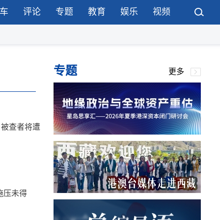
车
评论
专题
教育
娱乐
视频
专题
更多
，被查者将遭
施压未得