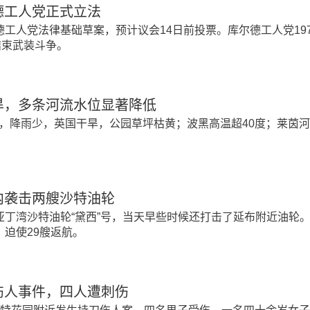
德工人党正式立法
德工人党法律基础草案，预计议会14日前投票。库尔德工人党19
结束武装斗争。
旱，多条河流水位显著降低
，降雨少，英国干旱，公园草坪枯黄；波黑高温超40度；莱茵
内袭击两艘沙特油轮
亚丁湾沙特油轮“黛西”号，当天早些时候还打击了延布附近油轮。
，迫使29艘返航。
伤人事件，四人遭刺伤