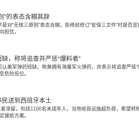
则”的表态含糊其辞
苗对“无核三原则”表态含糊，拒绝就修订“安保三文件”时是否坚
向担忧。
缺，称将追查并严惩“爆料者”
否认美军弹药短缺，称美拥有海量军火弹药，并表示将追查严惩“
至危险低位。
移民送到西班牙本土
境者滞留，包括1100名未成年人，当地收容设施超负荷，希望转
定援助方案。