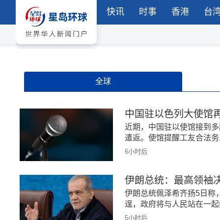
快讯
时事
香港
台
全球
中国驻以色列大使馆再
近期，中国驻以使馆接到多
遣返。使馆提醒工友合法务
6小时后
伊朗总统：最高领袖
伊朗总统佩泽希齐扬5日称
逞，政府将与人民站在一起
5小时后