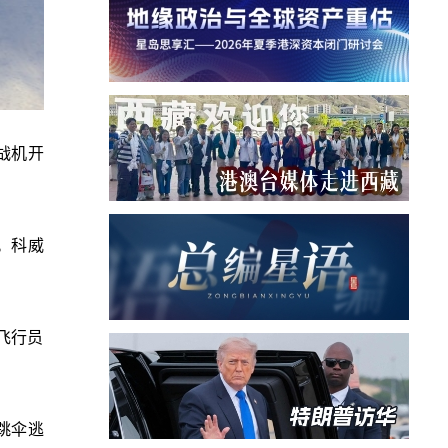
战机开
。科威
飞行员
跳伞逃