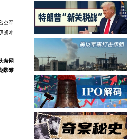
名空军
在伊朗冲
头条网
胡影雅