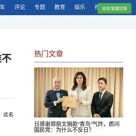
车
评论
专题
教育
娱乐
视频
简体/繁體切換
热门文章
难不
，这名
日感谢郑丽文捐款“青鸟”气炸，质问
国民党：为什么不反日？