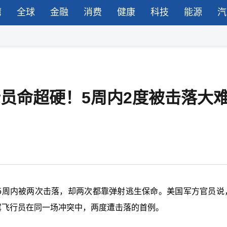
湾
全球
金融
消费
健康
科技
能源
汽
行员命超硬！5周内2度被击落大
到5周内被两次击落，却两次都靠弹射逃生保命。美国军方官员说
翼飞行员在同一场冲突中，两度遭击落的首例。