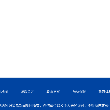
站地图
诚聘英才
联系方式
隐私保护
新媒体
站内容归星岛新闻集团所有，任何单位以及个人未经许可，不得擅自转载