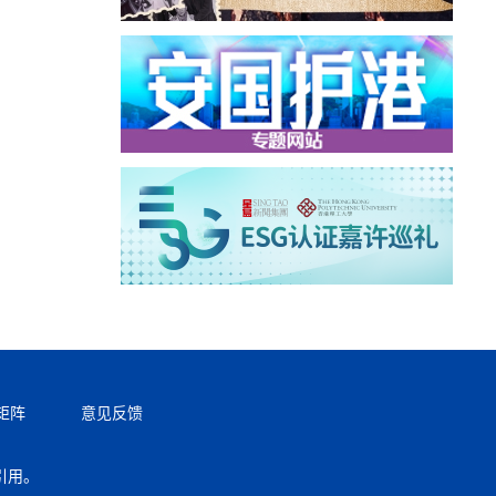
矩阵
意见反馈
引用。
返回顶部