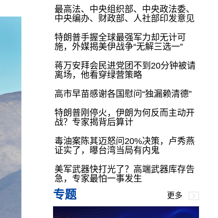
最高法、中央组织部、中央政法委、
中央编办、财政部、人社部印发意见
特朗普手握全球最强军力却无计可
施，外媒揭美伊战争“无解三选一”
蒋万安拜会民进党团不到20分钟被请
离场，他看穿绿营策略
高市早苗感谢各国慰问“独漏赖清德”
特朗普刚停火，伊朗为何反而主动开
战？专家揭背后算计
毒油案陈其迈怒问20%决策，卢秀燕
证实了，曝台湾当局有内鬼
美军武器快打光了？高端武器库存告
急，专家最怕一事发生
专题
更多