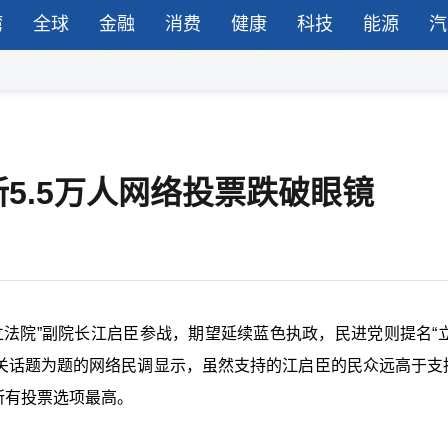
湾
全球
金融
消费
健康
科技
能源
汽
5.5万人网络投票跌破眼镜
法院”副院长江启臣参战，期望延续蓝色执政，民进党则提名“立
相关话题为题的网络民调显示，虽然支持的江启臣的民众远高于支
所有投票选项最高。