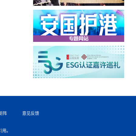
矩阵
意见反馈
引用。
返回顶部