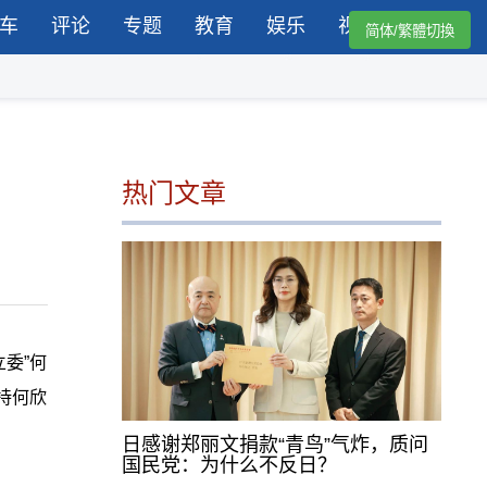
车
评论
专题
教育
娱乐
视频
简体/繁體切換
热门文章
委”何
持何欣
日感谢郑丽文捐款“青鸟”气炸，质问
国民党：为什么不反日？