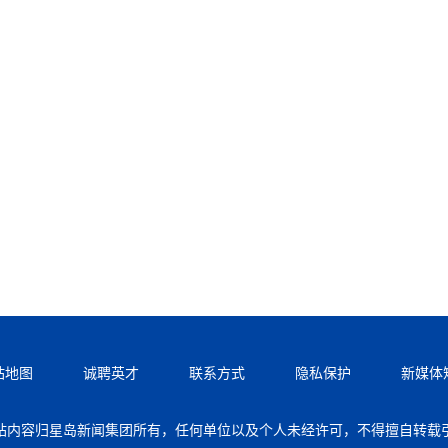
站地图
诚聘英才
联系方式
隐私保护
新媒体
站内容归星岛新闻集团所有，任何单位以及个人未经许可，不得擅自转载