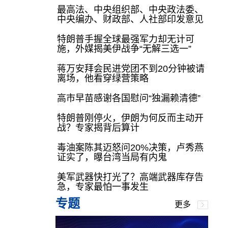
最高法、中央组织部、中央政法委、
中央编办、财政部、人社部印发意见
特朗普手握全球最强军力却无计可
施，外媒揭美伊战争“无解三选一”
蒋万安拜会民进党团不到20分钟被请
离场，他看穿绿营策略
高市早苗感谢各国慰问“独漏赖清德”
特朗普刚停火，伊朗为何反而主动开
战？专家揭背后算计
毒油案陈其迈怒问20%决策，卢秀燕
证实了，曝台湾当局有内鬼
美军武器快打光了？高端武器库存告
急，专家最怕一事发生
专题
更多