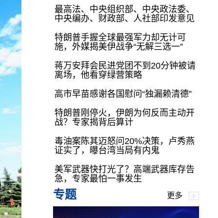
最高法、中央组织部、中央政法委、
中央编办、财政部、人社部印发意见
特朗普手握全球最强军力却无计可
施，外媒揭美伊战争“无解三选一”
蒋万安拜会民进党团不到20分钟被请
离场，他看穿绿营策略
高市早苗感谢各国慰问“独漏赖清德”
特朗普刚停火，伊朗为何反而主动开
战？专家揭背后算计
毒油案陈其迈怒问20%决策，卢秀燕
证实了，曝台湾当局有内鬼
美军武器快打光了？高端武器库存告
急，专家最怕一事发生
专题
更多