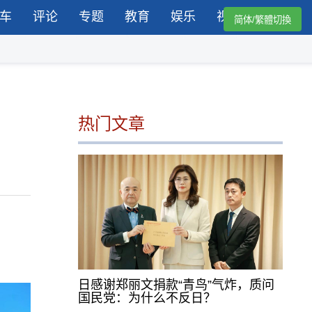
车
评论
专题
教育
娱乐
视频
简体/繁體切換
热门文章
日感谢郑丽文捐款“青鸟”气炸，质问
国民党：为什么不反日？