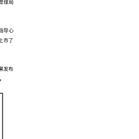
管理局
指导心
上市了
果发布
。