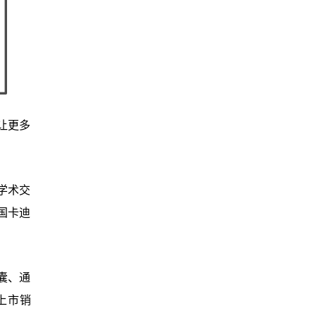
让更多
学术交
国卡迪
囊、通
上市销