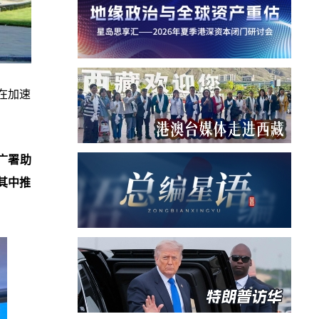
在加速
广署助
其中推