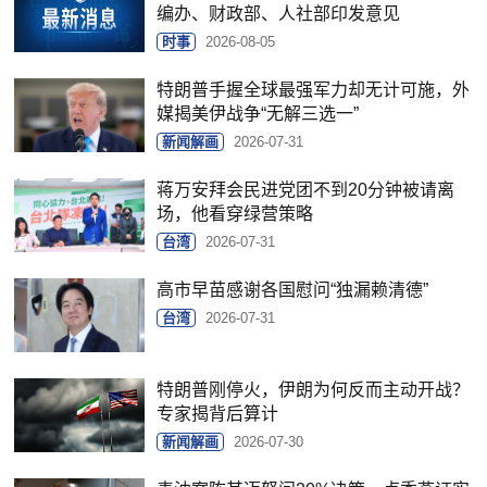
编办、财政部、人社部印发意见
时事
2026-08-05
特朗普手握全球最强军力却无计可施，外
媒揭美伊战争“无解三选一”
新闻解画
2026-07-31
蒋万安拜会民进党团不到20分钟被请离
场，他看穿绿营策略
台湾
2026-07-31
高市早苗感谢各国慰问“独漏赖清德”
台湾
2026-07-31
特朗普刚停火，伊朗为何反而主动开战？
专家揭背后算计
新闻解画
2026-07-30