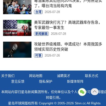
毒油案陈其迈怒问20%决策，卢秀燕证实
了，曝台湾当局有内鬼
台湾
2026-07-28
美军武器快打光了？高端武器库存告急，
专家最怕一事发生
新闻解画
2026-07-28
攻破世界级难题、申遗成功！本周我国多
领域实现历史性突破
时事
2026-07-26
关于我们
网站地图
诚聘英才
联系方式
意见反馈
隐私保护
新媒体矩阵
本网站内容归星岛新闻集团所有，任何单位以及个人未经许可，不得擅
返回
转载引用。
顶部
星岛环球网版权所有 Copyright © 2005-2026 Stnn.cc All Rights