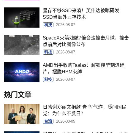
显存不够SSD来凑！英伟达被曝研发
SSD当额外显存技术
科技
2026-08-07
SpaceX火箭残骸7倍音速撞击月球，撞击
点前后对比图像公布
科技
2026-08-07
AMD出手收购Taalas：解锁模型刻进硅
片，摆脱HBM束缚
科技
2026-08-07
热门文章
日感谢郑丽文捐款“青鸟”气炸，质问国民
党：为什么不反日？
台湾
2026-08-05