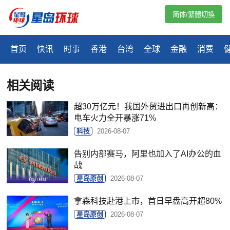
简体/繁體切換
首页
快讯
时事
香港
台湾
全球
金融
消费
相关阅读
超30万亿元！我国外贸进出口再创新高：
电车火力全开暴涨71%
科技
2026-08-07
告别内部赛马，阿里也加入了AI办公的血
战
星岛原创
2026-08-07
拿森科技赴港上市，首日早盘高开超80%
星岛原创
2026-08-07