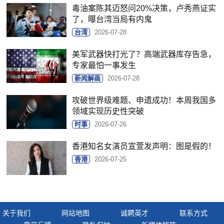
毒油案陈其迈怒问20%决策，卢秀燕证实
了，曝台湾当局有内鬼
台湾
2026-07-28
美军武器快打光了？高端武器库存告急，
专家最怕一事发生
新闻解画
2026-07-28
攻破世界级难题、申遗成功！本周我国多
领域实现历史性突破
时事
2026-07-26
香港知名女演员宣萱发声明：图是假的！
香港
2026-07-25
关于我们
网站地图
诚聘英才
联系方式