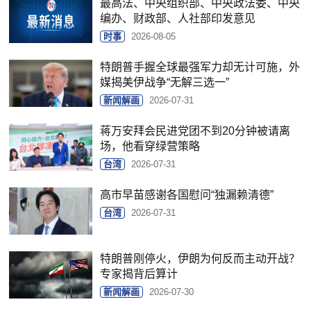
最高法、中央组织部、中央政法委、中央
编办、财政部、人社部印发意见
时事
2026-08-05
特朗普手握全球最强军力却无计可施，外
媒揭美伊战争“无解三选一”
新闻解画
2026-07-31
蒋万安拜会民进党团不到20分钟被请离
场，他看穿绿营策略
台湾
2026-07-31
高市早苗感谢各国慰问“独漏赖清德”
台湾
2026-07-31
特朗普刚停火，伊朗为何反而主动开战？
专家揭背后算计
新闻解画
2026-07-30