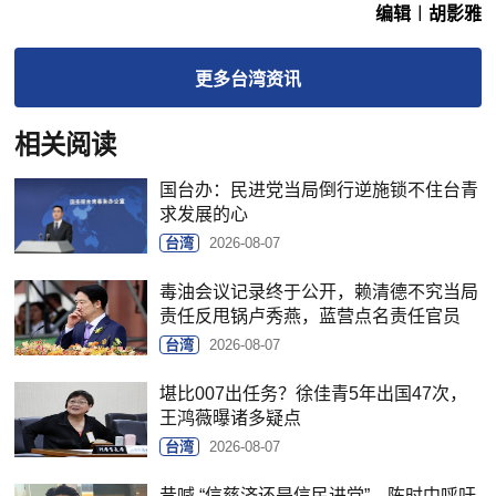
编辑︱胡影雅
更多
台湾
资讯
相关阅读
国台办：民进党当局倒行逆施锁不住台青
求发展的心
台湾
2026-08-07
毒油会议记录终于公开，赖清德不究当局
责任反甩锅卢秀燕，蓝营点名责任官员
台湾
2026-08-07
堪比007出任务？徐佳青5年出国47次，
王鸿薇曝诸多疑点
台湾
2026-08-07
昔喊 “信慈济还是信民进党”，陈时中呼吁