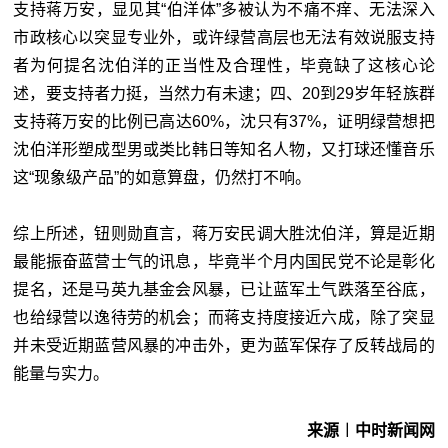
支持蒋万安，显见其“伯洋体”多被认为不痛不痒、无法深入
市政核心以突显专业外，或许绿营高层也无法有效说服支持
者为何提名沈伯洋的正当性及合理性，毕竟缺了这核心论
述，要支持者力挺，当然力有未逮；四、20到29岁年轻族群
支持蒋万安的比例已高达60%，沈只有37%，证明绿营想把
沈伯洋形塑成型男或类比韩日等知名人物，又打球还懂音乐
这“现象级产品”的如意算盘，仍然打不响。
综上所述，钮则勋直言，蒋万安民调大胜沈伯洋，算是近期
最能振奋蓝营士气的讯息，毕竟半个月内国民党不论是彰化
提名，还是马英九基金会风暴，已让蓝军土气跌落至谷底，
也给绿营以逸待劳的机会；而蒋支持度接近六成，除了突显
并未受近期蓝营风暴的冲击外，更为蓝军保存了反转战局的
能量与实力。
来源︱中时新闻网