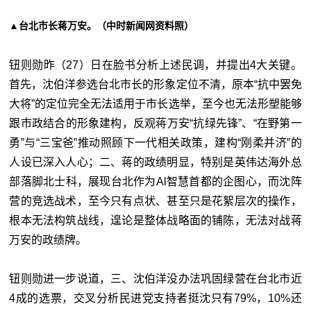
▲台北市长蒋万安。（中时新闻网资料照）
钮则勋昨（27）日在脸书分析上述民调，并提出4大关键。
首先，沈伯洋参选台北市长的形象定位不清，原本“抗中罢免
大将”的定位完全无法适用于市长选举，至今也无法形塑能够
跟市政结合的形象建构，反观蒋万安“抗绿先锋”、“在野第一
勇”与“三宝爸”推动照顾下一代相关政策，建构“刚柔并济”的
人设已深入人心；二、蒋的政绩明显，特别是英伟达海外总
部落脚北士科，展现台北作为Al智慧首都的企图心，而沈阵
营的竞选战术，至今只有点状、甚至只是花絮层次的操作，
根本无法构筑战线，遑论是整体战略面的铺陈，无法对战蒋
万安的政绩牌。
钮则勋进一步说道，三、沈伯洋没办法巩固绿营在台北市近
4成的选票，交叉分析民进党支持者挺沈只有79%，10%还