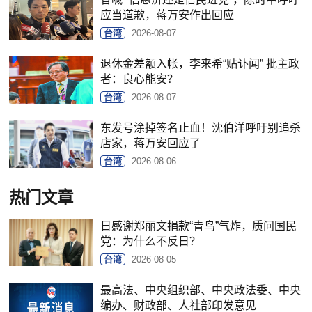
应当道歉，蒋万安作出回应
台湾
2026-08-07
退休金差额入帐，李来希“贴讣闻” 批主政
者：良心能安？
台湾
2026-08-07
东发号涂掉签名止血！沈伯洋呼吁别追杀
店家，蒋万安回应了
台湾
2026-08-06
热门文章
日感谢郑丽文捐款“青鸟”气炸，质问国民
党：为什么不反日？
台湾
2026-08-05
最高法、中央组织部、中央政法委、中央
编办、财政部、人社部印发意见