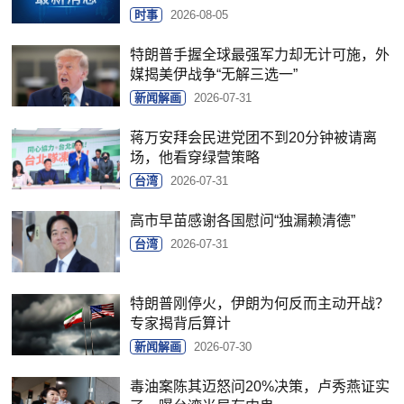
时事
2026-08-05
特朗普手握全球最强军力却无计可施，外
媒揭美伊战争“无解三选一”
新闻解画
2026-07-31
蒋万安拜会民进党团不到20分钟被请离
场，他看穿绿营策略
台湾
2026-07-31
高市早苗感谢各国慰问“独漏赖清德”
台湾
2026-07-31
特朗普刚停火，伊朗为何反而主动开战？
专家揭背后算计
新闻解画
2026-07-30
毒油案陈其迈怒问20%决策，卢秀燕证实