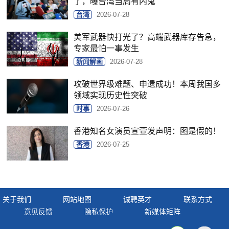
了，曝台湾当局有内鬼
台湾
2026-07-28
美军武器快打光了？高端武器库存告急，
专家最怕一事发生
新闻解画
2026-07-28
攻破世界级难题、申遗成功！本周我国多
领域实现历史性突破
时事
2026-07-26
香港知名女演员宣萱发声明：图是假的！
香港
2026-07-25
关于我们
网站地图
诚聘英才
联系方式
意见反馈
隐私保护
新媒体矩阵