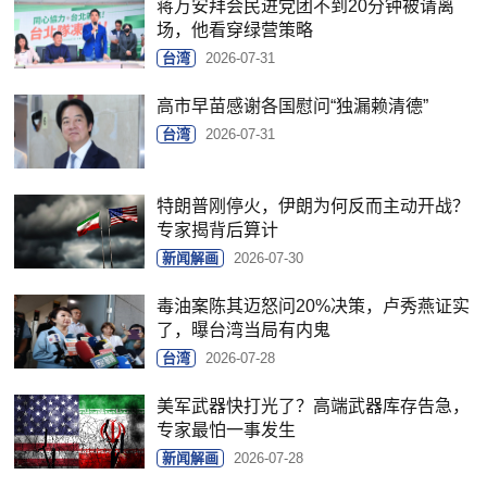
蒋万安拜会民进党团不到20分钟被请离
场，他看穿绿营策略
台湾
2026-07-31
高市早苗感谢各国慰问“独漏赖清德”
台湾
2026-07-31
特朗普刚停火，伊朗为何反而主动开战？
专家揭背后算计
新闻解画
2026-07-30
毒油案陈其迈怒问20%决策，卢秀燕证实
了，曝台湾当局有内鬼
台湾
2026-07-28
美军武器快打光了？高端武器库存告急，
专家最怕一事发生
新闻解画
2026-07-28