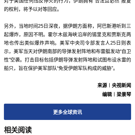
对于美国任何违反停火的行为，伊朗拥有“合法且必然”报复
的权利，将予以对等回应。
另外，当地时间25日深夜，据伊朗方面称，阿巴斯港听到三
起爆炸，原因不明。霍尔木兹海峡沿岸的锡里克和贾斯克两
地也传出类似爆炸声响。美军中央司令部发言人25日则表
示，美军当天对伊朗南部的导弹发射阵地和布雷艇发动“自卫
性”空袭。打击目标包括伊朗导弹发射阵地和试图布设水雷的
船只，旨在保护美军部队“免受伊朗军队构成的威胁”。
来源︱央视新闻
编辑︱梁景琴
更多
全球
资讯
相关阅读