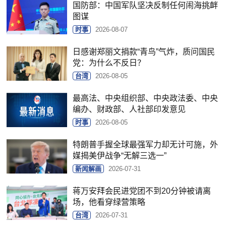
国防部：中国军队坚决反制任何闹海挑衅
图谋
时事
2026-08-07
日感谢郑丽文捐款“青鸟”气炸，质问国民
党：为什么不反日？
台湾
2026-08-05
最高法、中央组织部、中央政法委、中央
编办、财政部、人社部印发意见
时事
2026-08-05
特朗普手握全球最强军力却无计可施，外
媒揭美伊战争“无解三选一”
新闻解画
2026-07-31
蒋万安拜会民进党团不到20分钟被请离
场，他看穿绿营策略
台湾
2026-07-31