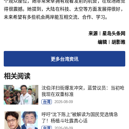
个观众座位，她非常荣幸拥有观看发射的机会，在现场她觉
得很震撼。她提到，大陆在科技、太空等方面发展得很好，
未来希望有多些机会两岸能互相交流、合作、学习。
来源︱星岛头条网
编辑︱胡影雅
更多
台湾
资讯
相关阅读
沈伯洋扫街爆发冲突，蓝营议员：当初呛
我现在双重标准
台湾
2026-08-09
呼吁“沈下陈上”被解读为国民党选情急
了！杨植斗吐露真心话
台湾
2026-08-09