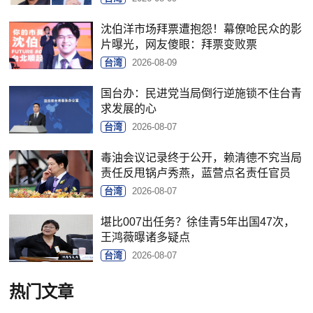
沈伯洋市场拜票遭抱怨！幕僚呛民众的影
片曝光，网友傻眼：拜票变败票
台湾
2026-08-09
国台办：民进党当局倒行逆施锁不住台青
求发展的心
台湾
2026-08-07
毒油会议记录终于公开，赖清德不究当局
责任反甩锅卢秀燕，蓝营点名责任官员
台湾
2026-08-07
堪比007出任务？徐佳青5年出国47次，
王鸿薇曝诸多疑点
台湾
2026-08-07
热门文章