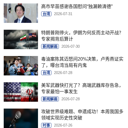
高市早苗感谢各国慰问“独漏赖清德”
台湾
2026-07-31
特朗普刚停火，伊朗为何反而主动开战？
专家揭背后算计
新闻解画
2026-07-30
毒油案陈其迈怒问20%决策，卢秀燕证实
了，曝台湾当局有内鬼
台湾
2026-07-28
美军武器快打光了？高端武器库存告急，
专家最怕一事发生
新闻解画
2026-07-28
攻破世界级难题、申遗成功！本周我国多
领域实现历史性突破
时事
2026-07-26