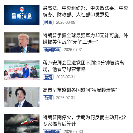
最高法、中央组织部、中央政法委、中央
编办、财政部、人社部印发意见
时事
2026-08-05
特朗普手握全球最强军力却无计可施，外
媒揭美伊战争“无解三选一”
新闻解画
2026-07-31
蒋万安拜会民进党团不到20分钟被请离
场，他看穿绿营策略
台湾
2026-07-31
高市早苗感谢各国慰问“独漏赖清德”
台湾
2026-07-31
特朗普刚停火，伊朗为何反而主动开战？
专家揭背后算计
新闻解画
2026-07-30