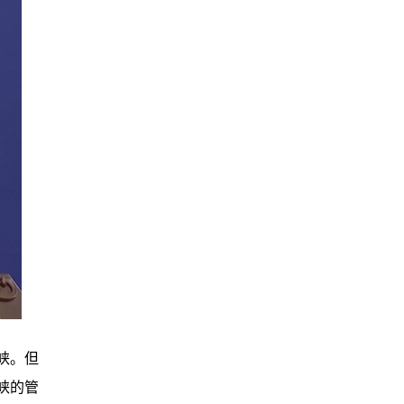
峡。但
峡的管