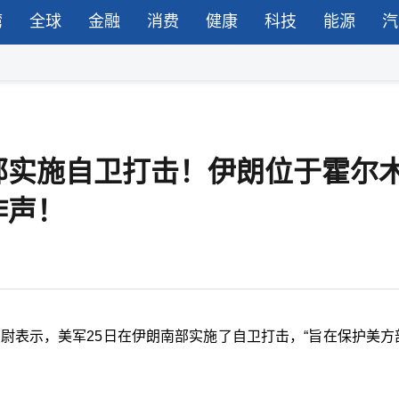
湾
全球
金融
消费
健康
科技
能源
汽
部实施自卫打击！伊朗位于霍尔
炸声！
尉表示，美军25日在伊朗南部实施了自卫打击，“旨在保护美方