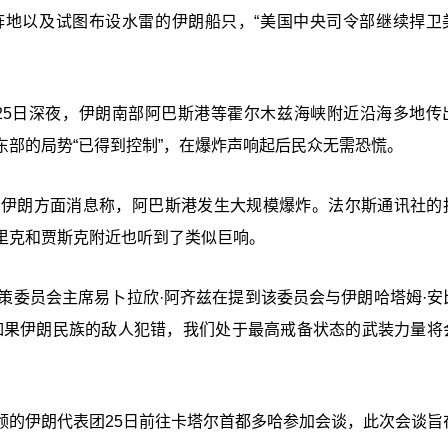
阵地以及试图布设水雷的伊朗船只，“美国中央司令部继续捍卫
月25日深夜，伊朗南部阿巴斯港等霍尔木兹海峡附近沿海多地传
部的局势“已得到控制”，在爆炸声响起后民众无需恐慌。
有伊朗方面消息称，阿巴斯港发生大规模爆炸。法尔斯通讯社的
里克和贾斯克附近也听到了类似巨响。
策委员会主席易卜拉欣·阿齐兹在提到该委员会与伊朗哈塔姆·安
如果伊朗民族的敌人犯错，我们处于最高戒备状态的武装力量将
领的伊朗代表团25日前往卡塔尔首都多哈参加会谈，此次会谈旨