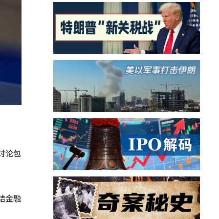
讨论包
结金融