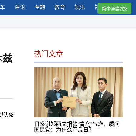
车
评论
专题
教育
娱乐
视频
简体/繁體切換
热门文章
木兹
部队免
日感谢郑丽文捐款“青鸟”气炸，质问
国民党：为什么不反日？