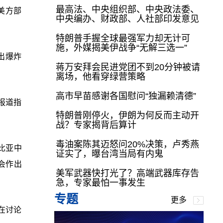
最高法、中央组织部、中央政法委、
美方部
中央编办、财政部、人社部印发意见
特朗普手握全球最强军力却无计可
施，外媒揭美伊战争“无解三选一”
出爆炸
蒋万安拜会民进党团不到20分钟被请
离场，他看穿绿营策略
高市早苗感谢各国慰问“独漏赖清德”
报道指
特朗普刚停火，伊朗为何反而主动开
战？专家揭背后算计
毒油案陈其迈怒问20%决策，卢秀燕
比亚中
证实了，曝台湾当局有内鬼
会作出
美军武器快打光了？高端武器库存告
急，专家最怕一事发生
专题
更多
在讨论