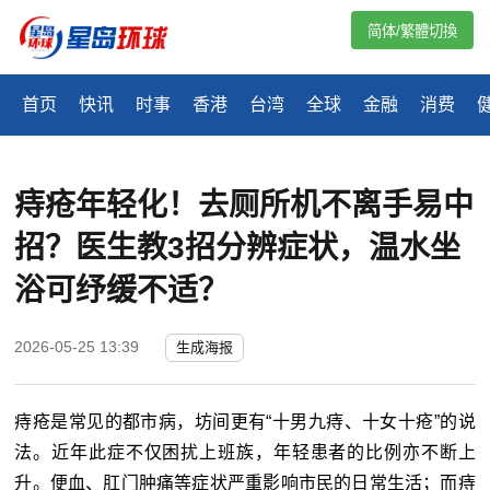
简体/繁體切換
首页
快讯
时事
香港
台湾
全球
金融
消费
痔疮年轻化！去厕所机不离手易中
招？医生教3招分辨症状，温水坐
浴可纾缓不适？
2026-05-25 13:39
生成海报
痔疮是常见的都市病，坊间更有
“十男九痔、十女十疮”的说
法。近年此症不仅困扰上班族，年轻患者的比例亦不断上
升。便血、肛门肿痛等症状严重影响市民的日常生活；而痔