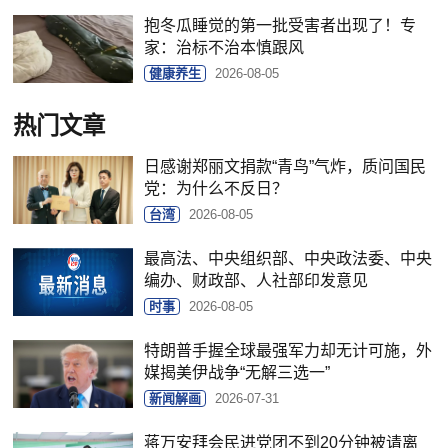
抱冬瓜睡觉的第一批受害者出现了！专
家：治标不治本慎跟风
健康养生
2026-08-05
热门文章
日感谢郑丽文捐款“青鸟”气炸，质问国民
党：为什么不反日？
台湾
2026-08-05
最高法、中央组织部、中央政法委、中央
编办、财政部、人社部印发意见
时事
2026-08-05
特朗普手握全球最强军力却无计可施，外
媒揭美伊战争“无解三选一”
新闻解画
2026-07-31
蒋万安拜会民进党团不到20分钟被请离