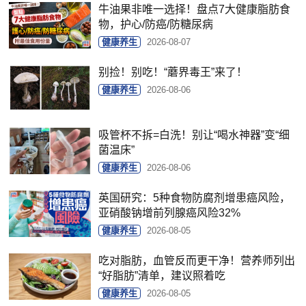
牛油果非唯一选择！盘点7大健康脂肪食
物，护心/防癌/防糖尿病
健康养生
2026-08-07
别捡！别吃！“蘑界毒王”来了！
健康养生
2026-08-06
吸管杯不拆=白洗！别让“喝水神器”变“细
菌温床”
健康养生
2026-08-06
英国研究：5种食物防腐剂增患癌风险，
亚硝酸钠增前列腺癌风险32%
健康养生
2026-08-05
吃对脂肪，血管反而更干净！营养师列出
“好脂肪”清单，建议照着吃
健康养生
2026-08-05