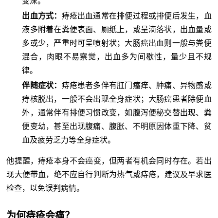
变深。
出血方式：
痔疮出血通常在排便过程或排便后发生，血
液多附着在粪便表面、厕纸上，或呈滴落状，出血量或
多或少，严重时可呈喷射状；大肠癌出血则一般与粪便
混合，肉眼不易察觉，出血多为间歇性，量少且不规
律。
伴随症状：
痔疮患者多伴有肛门瘙痒、肿痛、异物感或
痔核脱出，一般不会出现全身症状；大肠癌患者除便血
外，通常伴有排便习惯改变，如腹泻便秘交替出现、粪
便变幼，甚至出现腹痛、腹胀、不明原因体重下降、贫
血及疲劳乏力等全身症状。
他提醒，痔疮本身不会癌变，但两者有机会同时存在。若出
现大便带血，绝不应自行判断为热气或痔疮，建议及早求医
检查，以免误判病情。
为何痔疮会痛？