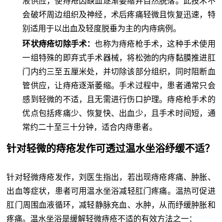
液供应，使痔疮因缺血逐渐萎缩并自然脱落。此技术不
会破坏周边组织及神经，术后疼痛轻微且恢复迅速，特
别适用于以出血及轻度脱垂为主的内痔病例。
环状痔疮切除手术：
也称为痔疮枪手术，这种手术使用
一组特殊的即弃式手术器械，将松弛的内痔黏膜推进肛
门内约三至五厘米处，并切除该部分组织，同时阻断血
管供应，让痔疮逐渐萎缩。手术过程中，患者通常只会
感到轻微的不适，且无需进行伤口护理。痔疮枪手术的
优点包括疼痛少、恢复快、出血少，且手术时间短，通
常约二十至三十分钟，适合内痔患者。
针对轻微的痔疮发作可透过温水坐浴纾缓不适？
针对轻微痔疮发作，刘医生指出，若出现痔疮疼痛、肿胀、
出血等症状，患者可用温水坐浴减轻肛门疼痛。温热可促进
肛门周围血液循环，减轻静脉充血、水肿，从而纾缓肿胀和
疼痛。温水坐浴是缓解轻微痔疮不适的有效方法之一：