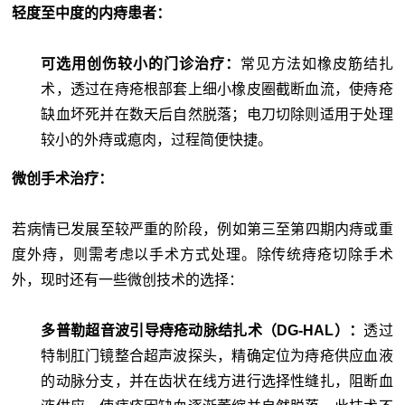
轻度至中度的内痔患者：
可选用创伤较小的门诊治疗：
常见方法如橡皮筋结扎
术，透过在痔疮根部套上细小橡皮圈截断血流，使痔疮
缺血坏死并在数天后自然脱落；电刀切除则适用于处理
较小的外痔或瘜肉，过程简便快捷。
微创手术治疗：
若病情已发展至较严重的阶段，例如第三至第四期内痔或重
度外痔，则需考虑以手术方式处理。除传统痔疮切除手术
外，现时还有一些微创技术的选择：
多普勒超音波引导痔疮动脉结扎术（DG-HAL）：
透过
特制肛门镜整合超声波探头，精确定位为痔疮供应血液
的动脉分支，并在齿状在线方进行选择性缝扎，阻断血