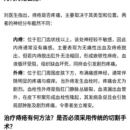
刘医生指出，痔疮是否疼痛，主要取决于其类型和位置。两
者的神经分布截然不同：
内痔：
位于肛门齿状线以上，该处神经较不敏感，因此
内痔通常没有痛感。主要表现为无痛性出血及痔疮脱
出，但若内痔脱出肛外无法缩回，形成嵌顿性痔疮，血
液循环受阻，组织缺血坏死，同样会引发剧烈疼痛。
外痔：
位于肛门周围皮肤下方，布满痛感神经，通常伴
随明显的疼痛与痕痒。当外痔发生血栓时，疼痛会尤为
剧烈。血栓性外痔是指肛门静脉丛破裂，血液漏出血管
外，在皮下积聚形成血栓性隆起，其发病急促且会引致
局部肿胀及剧烈疼痛，令患者坐立难安。
治疗痔疮有何方法？是否必须采用传统的切割手
术？