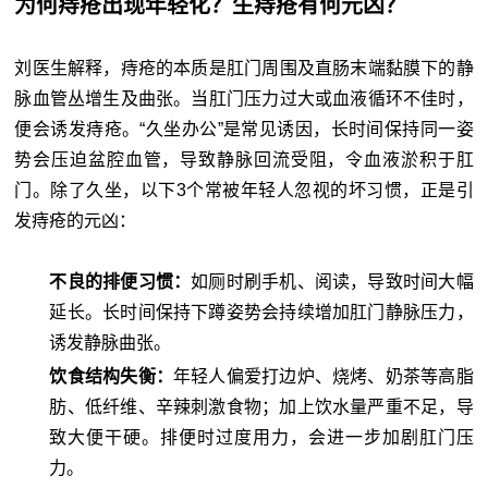
为何痔疮出现年轻化？生痔疮有何元凶？
刘医生解释，痔疮的本质是肛门周围及直肠末端黏膜下的静
脉血管丛增生及曲张。当肛门压力过大或血液循环不佳时，
便会诱发痔疮。“久坐办公”是常见诱因，长时间保持同一姿
势会压迫盆腔血管，导致静脉回流受阻，令血液淤积于肛
门。除了久坐，以下3个常被年轻人忽视的坏习惯，正是引
发痔疮的元凶：
不良的排便习惯：
如厕时刷手机、阅读，导致时间大幅
延长。长时间保持下蹲姿势会持续增加肛门静脉压力，
诱发静脉曲张。
饮食结构失衡：
年轻人偏爱打边炉、烧烤、奶茶等高脂
肪、低纤维、辛辣刺激食物；加上饮水量严重不足，导
致大便干硬。排便时过度用力，会进一步加剧肛门压
力。