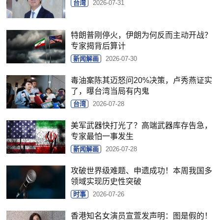
台湾
2026-07-31
特朗普刚停火，伊朗为何反而主动开战？
专家揭背后算计
新闻解画
2026-07-30
毒油案陈其迈怒问20%决策，卢秀燕证实
了，曝台湾当局有内鬼
台湾
2026-07-28
美军武器快打光了？高端武器库存告急，
专家最怕一事发生
新闻解画
2026-07-28
攻破世界级难题、申遗成功！本周我国多
领域实现历史性突破
时事
2026-07-26
香港知名女演员宣萱发声明：图是假的！