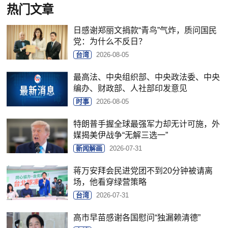
热门文章
日感谢郑丽文捐款“青鸟”气炸，质问国民
党：为什么不反日？
台湾
2026-08-05
最高法、中央组织部、中央政法委、中央
编办、财政部、人社部印发意见
时事
2026-08-05
特朗普手握全球最强军力却无计可施，外
媒揭美伊战争“无解三选一”
新闻解画
2026-07-31
蒋万安拜会民进党团不到20分钟被请离
场，他看穿绿营策略
台湾
2026-07-31
高市早苗感谢各国慰问“独漏赖清德”