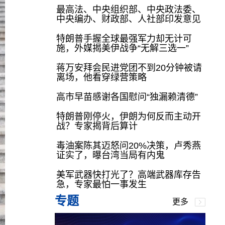
最高法、中央组织部、中央政法委、
中央编办、财政部、人社部印发意见
特朗普手握全球最强军力却无计可
施，外媒揭美伊战争“无解三选一”
蒋万安拜会民进党团不到20分钟被请
离场，他看穿绿营策略
高市早苗感谢各国慰问“独漏赖清德”
特朗普刚停火，伊朗为何反而主动开
战？专家揭背后算计
毒油案陈其迈怒问20%决策，卢秀燕
证实了，曝台湾当局有内鬼
美军武器快打光了？高端武器库存告
急，专家最怕一事发生
专题
更多