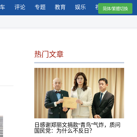
车
评论
专题
教育
娱乐
视频
简体/繁體切換
热门文章
日感谢郑丽文捐款“青鸟”气炸，质问
国民党：为什么不反日？