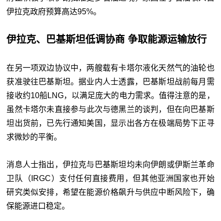
伊拉克政府预算高达95%。
伊拉克、巴基斯坦低调协商 争取能源运输放行
在另一项双边协议中，两艘载有卡塔尔液化天然气的油轮也
获准驶往巴基斯坦。据业内人士透露，巴基斯坦战前每月需
接收约10船LNG，以满足庞大的电力需求。值得注意的是，
虽然
卡塔尔
未直接参与此次与德黑兰的谈判，但在向巴基斯
坦出货前，已先行通知美国，显示出各方在极端局势下正寻
求微妙的平衡。
消息人士指出，伊拉克与巴基斯坦均未向伊朗或伊斯兰革命
卫队（IRGC）支付任何直接费用，但其他亚洲国家也开始
研究类似安排，希望在能源价格飙升与供应中断风险下，确
保能源进口稳定。