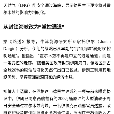
天然气（LNG）能安全通过海峡，显示德黑兰正逐步将对
霍
尔木兹
的影响力制度化。
从封锁海峡改为“掌控通道”
据《路透》报导，牛津能源研究所专家托伊尔（Justin
Dargin）分析，伊朗的战略已从早期的“封锁海峡”演变为“控
制通道”。他指出：“霍尔木兹不再是中立的过境通道，而是
一条受控的走廊。”随着美国政府封锁伊朗港口，该地区原占
全球20%的原油与液化天然气出口已锐减，伊朗正利用其地
缘优势，掌握亚洲能源国家的经济命脉。
知情人士透露，在巴格达与德黑兰达成的一项先前未曝光协
议中，伊朗已同意两艘载有约200万桶原油的大型油轮于周
日安全通过霍尔木兹海峡。一名伊拉克石油部官员透露，政
府正积极争取伊朗批准更多石油过境，原因在于石油收入占