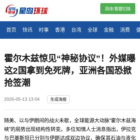
简体/繁體切換
首页
快讯
时事
香港
台湾
全球
金融
消费
霍尔木兹惊见“神秘协议”！外媒曝
这2国拿到免死牌，亚洲各国恐掀
抢签潮
2026-05-13 13:04
生成海报
随美、以与伊朗间的战火未歇，全球能源大动脉“
霍尔木兹
海
峡”的局势出现结构性转变。多位知情人士消息指出，伊拉克
与巴基斯坦已分别与伊朗达成双边协议，确保其石油与液化