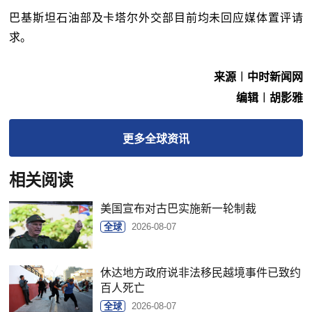
巴基斯坦石油部及
卡塔尔
外交部目前均未回应媒体置评请
求。
来源︱中时新闻网
编辑︱胡影雅
更多
全球
资讯
相关阅读
美国宣布对古巴实施新一轮制裁
全球
2026-08-07
休达地方政府说非法移民越境事件已致约
百人死亡
全球
2026-08-07