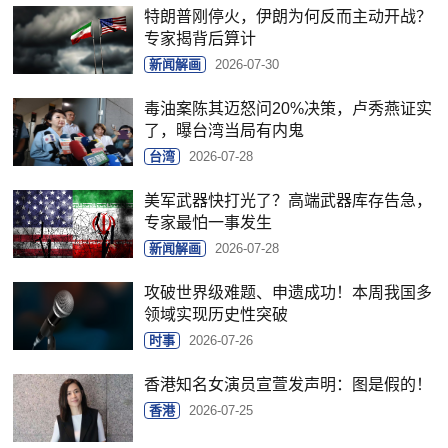
特朗普刚停火，伊朗为何反而主动开战？
专家揭背后算计
新闻解画
2026-07-30
毒油案陈其迈怒问20%决策，卢秀燕证实
了，曝台湾当局有内鬼
台湾
2026-07-28
美军武器快打光了？高端武器库存告急，
专家最怕一事发生
新闻解画
2026-07-28
攻破世界级难题、申遗成功！本周我国多
领域实现历史性突破
时事
2026-07-26
香港知名女演员宣萱发声明：图是假的！
香港
2026-07-25