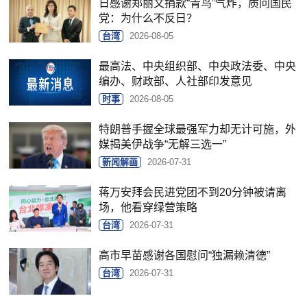
日感谢郑丽文捐款“青鸟”气炸，质问国民
党：为什么不反日？
台湾
2026-08-05
最高法、中央组织部、中央政法委、中央
编办、财政部、人社部印发意见
时事
2026-08-05
特朗普手握全球最强军力却无计可施，外
媒揭美伊战争“无解三选一”
新闻解画
2026-07-31
蒋万安拜会民进党团不到20分钟被请离
场，他看穿绿营策略
台湾
2026-07-31
高市早苗感谢各国慰问“独漏赖清德”
台湾
2026-07-31