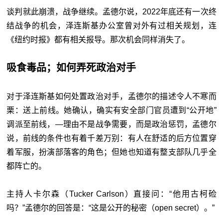
谈判就此崩溃，战争继续。孟德尔说，2022年底还有一次终
结战争的机会，泽连斯基办公室曾对外有过相关规划，连
《纽约时报》都有相关报导。那次机会同样消失了。
吸食毒品；如何弄死政治对手
对于泽连斯基如何处置政治对手，孟德尔的描述令人不寒而
栗：送上前线。她确认，确实有安全部门官员遭到“公开地”
调派至前线，—理由不是战争需要，而是政治惩罚，孟德尔
说，前线的条件也有着千差万别：有人在舒适的后方位置穿
着军服，扮演部落客的角色；但她也知道有整支部队几乎全
都阵亡的。
主持人卡尔森（Tucker Carlson）直接问：“他用古柯硷
吗？”孟德尔的回答是：“这是公开的秘密（open secret）。”