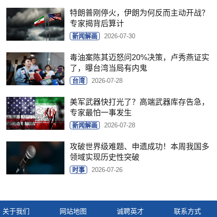
特朗普刚停火，伊朗为何反而主动开战？
专家揭背后算计
新闻解画
2026-07-30
毒油案陈其迈怒问20%决策，卢秀燕证实
了，曝台湾当局有内鬼
台湾
2026-07-28
美军武器快打光了？高端武器库存告急，
专家最怕一事发生
新闻解画
2026-07-28
攻破世界级难题、申遗成功！本周我国多
领域实现历史性突破
时事
2026-07-26
关于我们
网站地图
诚聘英才
联系方式