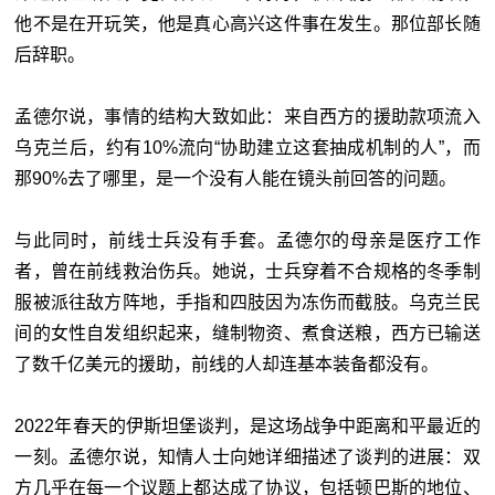
他不是在开玩笑，他是真心高兴这件事在发生。那位部长随
后辞职。
孟德尔说，事情的结构大致如此：来自西方的援助款项流入
乌克兰后，约有10%流向“协助建立这套抽成机制的人”，而
那90%去了哪里，是一个没有人能在镜头前回答的问题。
与此同时，前线士兵没有手套。孟德尔的母亲是医疗工作
者，曾在前线救治伤兵。她说，士兵穿着不合规格的冬季制
服被派往敌方阵地，手指和四肢因为冻伤而截肢。乌克兰民
间的女性自发组织起来，缝制物资、煮食送粮，西方已输送
了数千亿美元的援助，前线的人却连基本装备都没有。
2022年春天的伊斯坦堡谈判，是这场战争中距离和平最近的
一刻。孟德尔说，知情人士向她详细描述了谈判的进展：双
方几乎在每一个议题上都达成了协议，包括顿巴斯的地位、