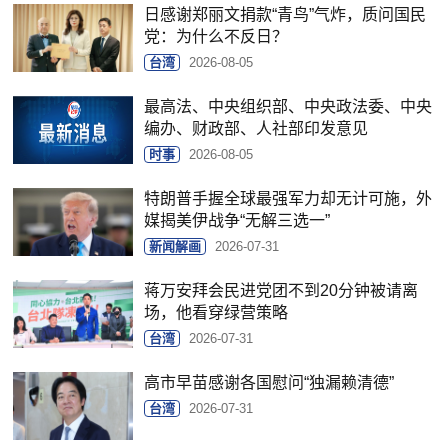
日感谢郑丽文捐款“青鸟”气炸，质问国民
党：为什么不反日？
台湾
2026-08-05
最高法、中央组织部、中央政法委、中央
编办、财政部、人社部印发意见
时事
2026-08-05
特朗普手握全球最强军力却无计可施，外
媒揭美伊战争“无解三选一”
新闻解画
2026-07-31
蒋万安拜会民进党团不到20分钟被请离
场，他看穿绿营策略
台湾
2026-07-31
高市早苗感谢各国慰问“独漏赖清德”
台湾
2026-07-31