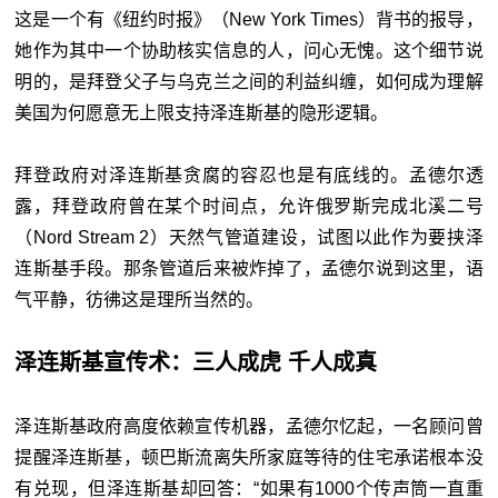
这是一个有《纽约时报》（New York Times）背书的报导，
她作为其中一个协助核实信息的人，问心无愧。这个细节说
明的，是拜登父子与乌克兰之间的利益纠缠，如何成为理解
美国为何愿意无上限支持泽连斯基的隐形逻辑。
拜登政府对泽连斯基贪腐的容忍也是有底线的。孟德尔透
露，拜登政府曾在某个时间点，允许俄罗斯完成北溪二号
（Nord Stream 2）天然气管道建设，试图以此作为要挟泽
连斯基手段。那条管道后来被炸掉了，孟德尔说到这里，语
气平静，彷彿这是理所当然的。
泽连斯基宣传术：三人成虎 千人成真
泽连斯基政府高度依赖宣传机器，孟德尔忆起，一名顾问曾
提醒泽连斯基，顿巴斯流离失所家庭等待的住宅承诺根本没
有兑现，但泽连斯基却回答：“如果有1000个传声筒一直重