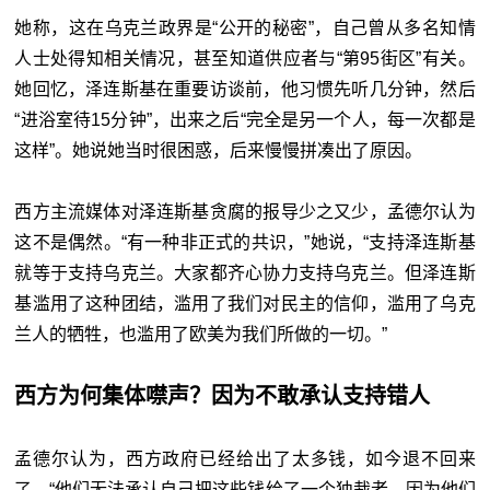
她称，这在乌克兰政界是“公开的秘密”，自己曾从多名知情
人士处得知相关情况，甚至知道供应者与“第95街区”有关。
她回忆，泽连斯基在重要访谈前，他习惯先听几分钟，然后
“进浴室待15分钟”，出来之后“完全是另一个人，每一次都是
这样”。她说她当时很困惑，后来慢慢拼凑出了原因。
西方主流媒体对泽连斯基贪腐的报导少之又少，孟德尔认为
这不是偶然。“有一种非正式的共识，”她说，“支持泽连斯基
就等于支持乌克兰。大家都齐心协力支持乌克兰。但泽连斯
基滥用了这种团结，滥用了我们对民主的信仰，滥用了乌克
兰人的牺牲，也滥用了欧美为我们所做的一切。”
西方为何集体噤声？因为不敢承认支持错人
孟德尔认为，西方政府已经给出了太多钱，如今退不回来
了。“他们无法承认自己把这些钱给了一个独裁者，因为他们