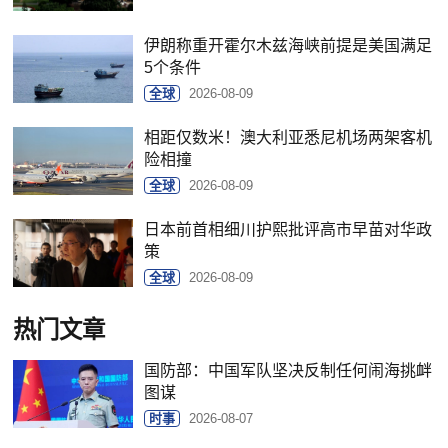
伊朗称重开霍尔木兹海峡前提是美国满足
5个条件
全球
2026-08-09
相距仅数米！澳大利亚悉尼机场两架客机
险相撞
全球
2026-08-09
日本前首相细川护熙批评高市早苗对华政
策
全球
2026-08-09
热门文章
国防部：中国军队坚决反制任何闹海挑衅
图谋
时事
2026-08-07