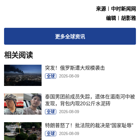
来源︱中时新闻网
编辑︱胡影雅
更多
全球
资讯
相关阅读
突发！俄罗斯遭大规模袭击
全球
2026-08-09
泰国男团前成员失踪，遗体在湄南河中被
发现，背包内现20公斤水泥砖
全球
2026-08-09
特朗普怒了！批法院的裁决是“国家耻辱”
全球
2026-08-09