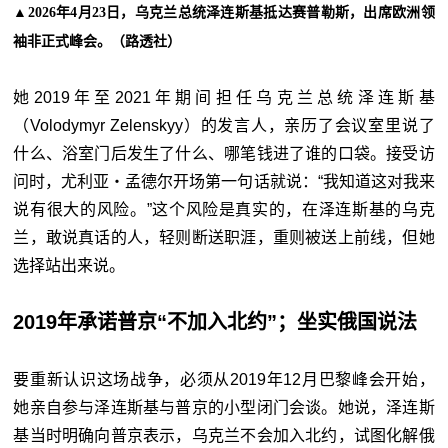
▲2026年4月23日，乌克兰总统泽连斯基抵达赛普勒斯，出席欧洲领
袖非正式峰会。（路透社）
她2019年至2021年期间担任乌克兰总统泽连斯基
（Volodymyr Zelenskyy）的发言人，亲历了会议室里说了
什么、浴室门后发生了什么、哪笔钱进了谁的口袋。接受访
问时，尤利亚・孟德尔开场第一句话就说：“我知道这对我来
说有很大的风险。”这个风险是真实的，在泽连斯基的乌克
兰，敢说真话的人，轻则断送职涯，重则被送上前线，但她
选择站出来说。
2019年承诺普京“不加入北约”；坐实俄国说法
要重新认识这场战争，必须从2019年12月巴黎峰会开始，
她亲自参与泽连斯基与普京的小型闭门会谈。她说，泽连斯
基当时明确向普京表示，乌克兰不会加入北约，试图化解俄