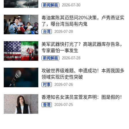
新闻解画
2026-07-30
毒油案陈其迈怒问20%决策，卢秀燕证实
了，曝台湾当局有内鬼
台湾
2026-07-28
美军武器快打光了？高端武器库存告急，
专家最怕一事发生
新闻解画
2026-07-28
攻破世界级难题、申遗成功！本周我国多
领域实现历史性突破
时事
2026-07-26
香港知名女演员宣萱发声明：图是假的！
香港
2026-07-25