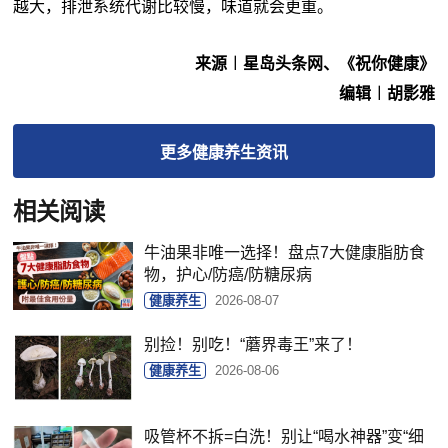
越大，排泄系统代谢比较慢，味道就会更重。
来源︱星岛头条网、《祝你健康》
编辑︱胡影雅
更多
健康养生
资讯
相关阅读
牛油果非唯一选择！盘点7大健康脂肪食
物，护心/防癌/防糖尿病
健康养生
2026-08-07
别捡！别吃！“蘑界毒王”来了！
健康养生
2026-08-06
吸管杯不拆=白洗！别让“喝水神器”变“细