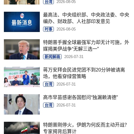
台湾
2026-08-05
最高法、中央组织部、中央政法委、中央
编办、财政部、人社部印发意见
时事
2026-08-05
特朗普手握全球最强军力却无计可施，外
媒揭美伊战争“无解三选一”
新闻解画
2026-07-31
蒋万安拜会民进党团不到20分钟被请离
场，他看穿绿营策略
台湾
2026-07-31
高市早苗感谢各国慰问“独漏赖清德”
台湾
2026-07-31
特朗普刚停火，伊朗为何反而主动开战？
专家揭背后算计