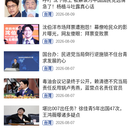
呼吁“沈下陈上”被解读为中国国民党选情
急了！杨植斗吐露真心话
台湾
2026-08-09
沈伯洋市场拜票遭抱怨！幕僚呛民众的影
片曝光，网友傻眼：拜票变败票
台湾
2026-08-09
国台办：民进党当局倒行逆施锁不住台青
求发展的心
台湾
2026-08-07
毒油会议记录终于公开，赖清德不究当局
责任反甩锅卢秀燕，蓝营点名责任官员
台湾
2026-08-07
堪比007出任务？徐佳青5年出国47次，
王鸿薇曝诸多疑点
台湾
2026-08-07