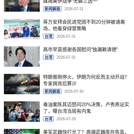
媒揭美伊战争“无解三选一”
新闻解画
2026-07-31
蒋万安拜会民进党团不到20分钟被请离
场，他看穿绿营策略
台湾
2026-07-31
高市早苗感谢各国慰问“独漏赖清德”
台湾
2026-07-31
特朗普刚停火，伊朗为何反而主动开战？
专家揭背后算计
新闻解画
2026-07-30
毒油案陈其迈怒问20%决策，卢秀燕证实
了，曝台湾当局有内鬼
台湾
2026-07-28
美军武器快打光了？高端武器库存告急，