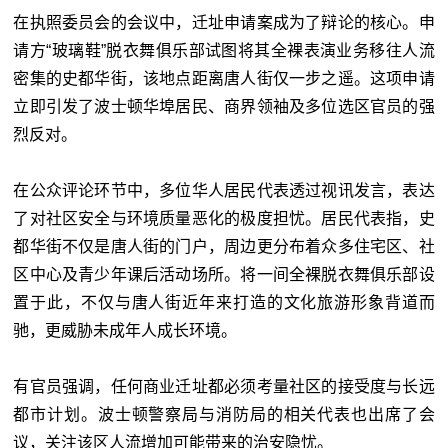
在执照委员会的会议中，迁址申请案成为了辩论的核心。申
请方“玻璃鞋”脱衣舞俱乐部试图将其全裸表演业务移往人流
密集的史都华街，该地点距离唐人街仅一步之遥。这项申请
立即引发了波士顿华埠居民、商界领袖及多位选区官员的强
烈反对。
在公众评论环节中，多位华人居民代表透过视讯发言，表达
了对社区安全与环境质量恶化的极度担忧。居民代表指，史
都华街不仅是唐人街的门户，周边更分布着众多住宅区、社
区中心及青少年课后活动场所。将一间全裸脱衣舞俱乐部设
置于此，不仅与唐人街近年来打造的文化旅游形象背道而
驰，更威胁未成年人成长环境。
有官员强调，任何商业迁址都必须考量社区的接受度与长远
都市计划。波士顿警察局与消防局的相关代表也出席了会
议，关注该区人流增加可能带来的治安隐忧。