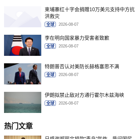
柬埔寨红十字会捐赠10万美元支持中方抗
洪救灾
全球
2026-08-07
李在明向国家暴力受害者致歉
全球
2026-08-07
特朗普否认对美防长赫格塞思不满
全球
2026-08-07
伊朗拟禁止敌对方通行霍尔木兹海峡
全球
2026-08-07
热门文章
日感谢郑丽文捐款“青鸟”气炸，质问国民