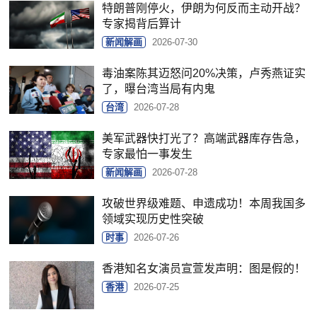
特朗普刚停火，伊朗为何反而主动开战？
专家揭背后算计
新闻解画
2026-07-30
毒油案陈其迈怒问20%决策，卢秀燕证实
了，曝台湾当局有内鬼
台湾
2026-07-28
美军武器快打光了？高端武器库存告急，
专家最怕一事发生
新闻解画
2026-07-28
攻破世界级难题、申遗成功！本周我国多
领域实现历史性突破
时事
2026-07-26
香港知名女演员宣萱发声明：图是假的！
香港
2026-07-25