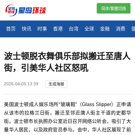
简体/繁體切換
首页
快讯
时事
香港
台湾
全球
金融
消费
波士顿脱衣舞俱乐部拟搬迁至唐人
街，引美华人社区怒吼
2026-04-05 13:39
生成海报
美国波士顿成人娱乐场所
“玻璃鞋”（
Glass Slipper
）正申请
从该市的拉格兰日街，搬迁至邻近唐人街主干道的史都华
街。波士顿市长执照办公室近日召开网络公听会，吸引了大
量华人居民，以及政府官员参与。会中，华人社区展现了前