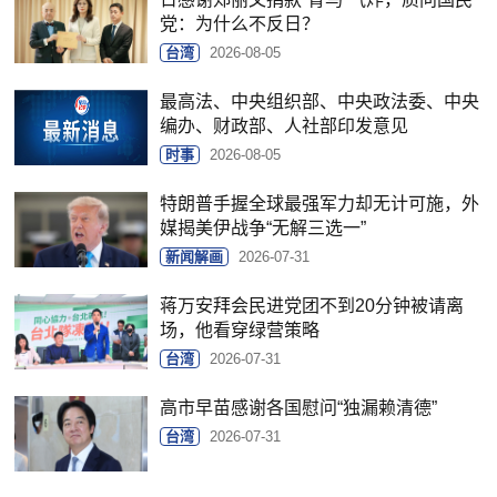
党：为什么不反日？
台湾
2026-08-05
最高法、中央组织部、中央政法委、中央
编办、财政部、人社部印发意见
时事
2026-08-05
特朗普手握全球最强军力却无计可施，外
媒揭美伊战争“无解三选一”
新闻解画
2026-07-31
蒋万安拜会民进党团不到20分钟被请离
场，他看穿绿营策略
台湾
2026-07-31
高市早苗感谢各国慰问“独漏赖清德”
台湾
2026-07-31