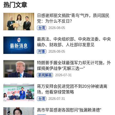
热门文章
日感谢郑丽文捐款“青鸟”气炸，质问国民
党：为什么不反日？
台湾
2026-08-05
最高法、中央组织部、中央政法委、中央
编办、财政部、人社部印发意见
时事
2026-08-05
特朗普手握全球最强军力却无计可施，外
媒揭美伊战争“无解三选一”
新闻解画
2026-07-31
蒋万安拜会民进党团不到20分钟被请离
场，他看穿绿营策略
台湾
2026-07-31
高市早苗感谢各国慰问“独漏赖清德”