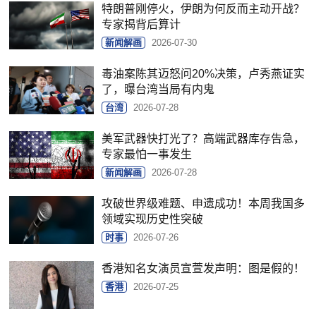
特朗普刚停火，伊朗为何反而主动开战？
专家揭背后算计
新闻解画
2026-07-30
毒油案陈其迈怒问20%决策，卢秀燕证实
了，曝台湾当局有内鬼
台湾
2026-07-28
美军武器快打光了？高端武器库存告急，
专家最怕一事发生
新闻解画
2026-07-28
攻破世界级难题、申遗成功！本周我国多
领域实现历史性突破
时事
2026-07-26
香港知名女演员宣萱发声明：图是假的！
香港
2026-07-25