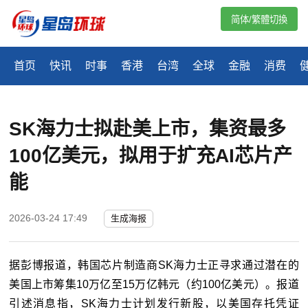
简体/繁體切換
首页
快讯
时事
香港
台湾
全球
金融
消费
SK海力士拟赴美上市，集资最多
100亿美元，拟用于扩充AI芯片产
能
2026-03-24 17:49
生成海报
据彭博报道，韩国芯片制造商
SK
海力士正寻求通过潜在的
美国上市筹集
10
万亿至
15
万亿韩元（约
100
亿美元）。报道
引述消息指，
SK
海力士计划发行新股，以美国存托凭证