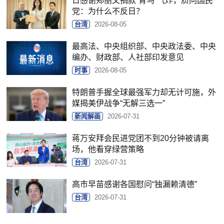
日感谢郑丽文捐款“青鸟”气炸，质问国民
党：为什么不反日？
台湾
2026-08-05
最高法、中央组织部、中央政法委、中央
编办、财政部、人社部印发意见
时事
2026-08-05
特朗普手握全球最强军力却无计可施，外
媒揭美伊战争“无解三选一”
新闻解画
2026-07-31
蒋万安拜会民进党团不到20分钟被请离
场，他看穿绿营策略
台湾
2026-07-31
高市早苗感谢各国慰问“独漏赖清德”
台湾
2026-07-31