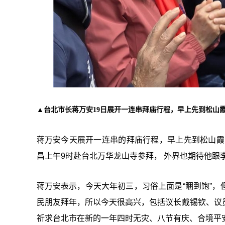
▲
台北市长蒋万安19日展开一连串拜庙行程，早上先到松山
蒋万安今天展开一连串的拜庙行程，早上先到松山霞
昌上午9时赴台北万华龙山寺参拜， 外界也期待他跟
蒋万安表示，今天大年初三，习俗上面是“睏到饱”
民朋友拜年，所以今天很高兴，包括议长戴锡钦、议
祈求台北市在新的一年四时无灾、八节有庆、合境平