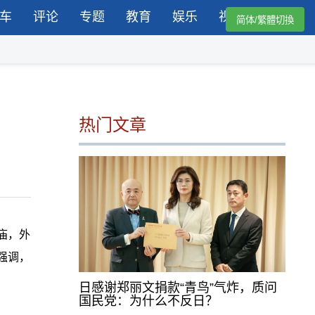
车
评论
专题
教育
娱乐
视频
简体/繁體切換
热门文章
庙，外
强调，
日感谢郑丽文捐款“青鸟”气炸，质问
国民党：为什么不反日？