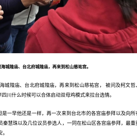
霞海城隍庙、台北府城隍庙，再来到松山慈祐宫。
海城隍庙、台北府城隍庙，再来到松山慈祐宫， 被问及柯文哲
李四川什么时候可以合体启动双母鸡模式来拉台选情。
，但是一早他还是一样，再一次来到台北市的各宫庙参拜以及向所
员秦慧珠以及几位议员参选人，一同在松山区各宫庙参拜，最重
安。