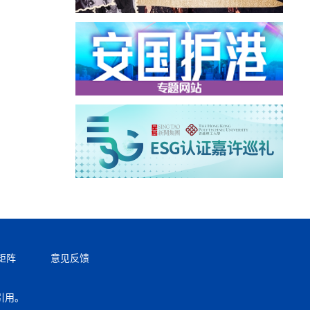
矩阵
意见反馈
引用。
返回顶部