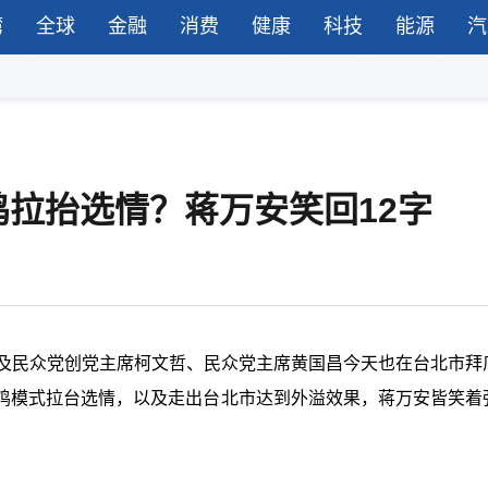
湾
全球
金融
消费
健康
科技
能源
汽
拉抬选情？蒋万安笑回12字
问及民众党创党主席柯文哲、民众党主席黄国昌今天也在台北市拜
鸡模式拉台选情，以及走出台北市达到外溢效果，蒋万安皆笑着