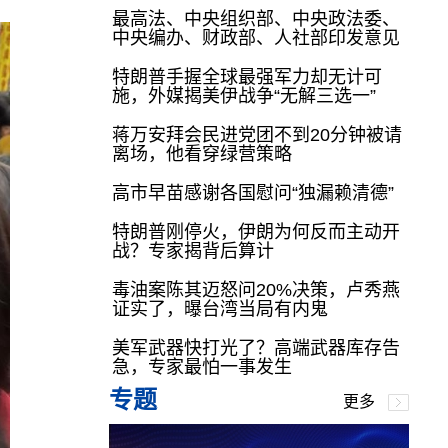
最高法、中央组织部、中央政法委、
中央编办、财政部、人社部印发意见
特朗普手握全球最强军力却无计可
施，外媒揭美伊战争“无解三选一”
蒋万安拜会民进党团不到20分钟被请
离场，他看穿绿营策略
高市早苗感谢各国慰问“独漏赖清德”
特朗普刚停火，伊朗为何反而主动开
战？专家揭背后算计
毒油案陈其迈怒问20%决策，卢秀燕
证实了，曝台湾当局有内鬼
美军武器快打光了？高端武器库存告
急，专家最怕一事发生
专题
更多