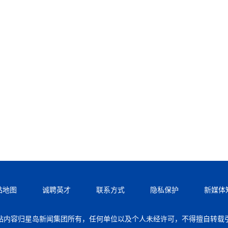
站地图
诚聘英才
联系方式
隐私保护
新媒体
站内容归星岛新闻集团所有，任何单位以及个人未经许可，不得擅自转载