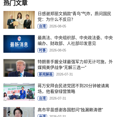
热门文章
日感谢郑丽文捐款“青鸟”气炸，质问国民
党：为什么不反日？
台湾
2026-08-05
最高法、中央组织部、中央政法委、中央
编办、财政部、人社部印发意见
时事
2026-08-05
特朗普手握全球最强军力却无计可施，外
媒揭美伊战争“无解三选一”
新闻解画
2026-07-31
蒋万安拜会民进党团不到20分钟被请离
场，他看穿绿营策略
台湾
2026-07-31
高市早苗感谢各国慰问“独漏赖清德”
台湾
2026-07-31