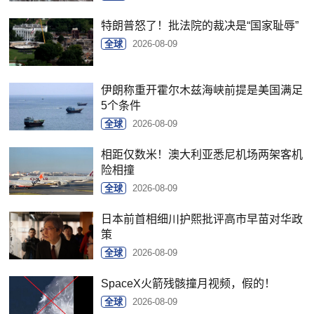
特朗普怒了！批法院的裁决是“国家耻辱”
全球
2026-08-09
伊朗称重开霍尔木兹海峡前提是美国满足
5个条件
全球
2026-08-09
相距仅数米！澳大利亚悉尼机场两架客机
险相撞
全球
2026-08-09
日本前首相细川护熙批评高市早苗对华政
策
全球
2026-08-09
SpaceX火箭残骸撞月视频，假的！
全球
2026-08-09