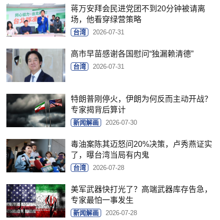
蒋万安拜会民进党团不到20分钟被请离
场，他看穿绿营策略
台湾
2026-07-31
高市早苗感谢各国慰问“独漏赖清德”
台湾
2026-07-31
特朗普刚停火，伊朗为何反而主动开战？
专家揭背后算计
新闻解画
2026-07-30
毒油案陈其迈怒问20%决策，卢秀燕证实
了，曝台湾当局有内鬼
台湾
2026-07-28
美军武器快打光了？高端武器库存告急，
专家最怕一事发生
新闻解画
2026-07-28