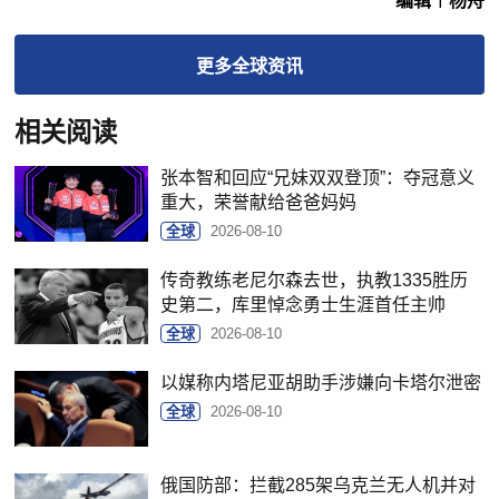
编辑︱杨舟
更多
全球
资讯
相关阅读
张本智和回应“兄妹双双登顶”：夺冠意义
重大，荣誉献给爸爸妈妈
全球
2026-08-10
传奇教练老尼尔森去世，执教1335胜历
史第二，库里悼念勇士生涯首任主帅
全球
2026-08-10
以媒称内塔尼亚胡助手涉嫌向卡塔尔泄密
全球
2026-08-10
俄国防部：拦截285架乌克兰无人机并对