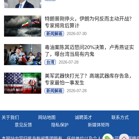
特朗普刚停火，伊朗为何反而主动开战？
专家揭背后算计
新闻解画
2026-07-30
毒油案陈其迈怒问20%决策，卢秀燕证实
了，曝台湾当局有内鬼
台湾
2026-07-28
美军武器快打光了？高端武器库存告急，
专家最怕一事发生
新闻解画
2026-07-28
关于我们
网站地图
诚聘英才
联系方式
意见反馈
隐私保护
新媒体矩阵
本网站内容归星岛新闻集团所有，任何单位以及个人未经许可，不得擅