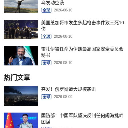
乌发动空袭
全球
2026-08-10
美国芝加哥市发生多起枪击事件致三死10
伤
全球
2026-08-10
雷扎伊被任命为伊朗最高国家安全委员会
秘书
全球
2026-08-10
热门文章
突发！俄罗斯遭大规模袭击
全球
2026-08-09
国防部：中国军队坚决反制任何闹海挑衅
图谋