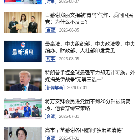
时事
2026-08-07
日感谢郑丽文捐款“青鸟”气炸，质问国民
党：为什么不反日？
台湾
2026-08-05
最高法、中央组织部、中央政法委、中央
编办、财政部、人社部印发意见
时事
2026-08-05
特朗普手握全球最强军力却无计可施，外
媒揭美伊战争“无解三选一”
新闻解画
2026-07-31
蒋万安拜会民进党团不到20分钟被请离
场，他看穿绿营策略
台湾
2026-07-31
高市早苗感谢各国慰问“独漏赖清德”
台湾
2026-07-31