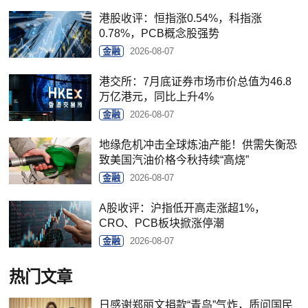
港股收评：恒指涨0.54%，科指涨
0.78%，PCB概念股强势
金融
2026-08-07
港交所：7月底证券市场市价总值为46.8
万亿港元，同比上升4%
金融
2026-08-07
地缘危机冲击全球炼油产能！供需失衡恐
致美国汽油价格今秋持续“高烧”
金融
2026-08-07
A股收评：沪指低开高走涨超1%，
CRO、PCB板块掀涨停潮
金融
2026-08-07
热门文章
日感谢郑丽文捐款“青鸟”气炸，质问国民