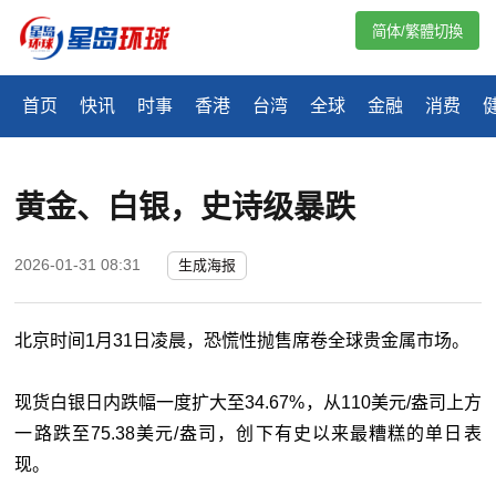
简体/繁體切換
首页
快讯
时事
香港
台湾
全球
金融
消费
黄金、白银，史诗级暴跌
2026-01-31 08:31
生成海报
北京时间1月31日凌晨，恐慌性抛售席卷全球贵金属市场。
现货白银日内跌幅一度扩大至34.67%，从110美元/盎司上方
一路跌至75.38美元/盎司，创下有史以来最糟糕的单日表
现。