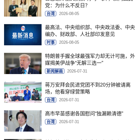
党：为什么不反日？
台湾
2026-08-05
最高法、中央组织部、中央政法委、中央
编办、财政部、人社部印发意见
时事
2026-08-05
特朗普手握全球最强军力却无计可施，外
媒揭美伊战争“无解三选一”
新闻解画
2026-07-31
蒋万安拜会民进党团不到20分钟被请离
场，他看穿绿营策略
台湾
2026-07-31
高市早苗感谢各国慰问“独漏赖清德”
台湾
2026-07-31