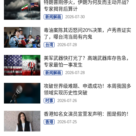
特朗普刚停火，伊朗为何反而主动开战？
专家揭背后算计
新闻解画
2026-07-30
毒油案陈其迈怒问20%决策，卢秀燕证实
了，曝台湾当局有内鬼
台湾
2026-07-28
美军武器快打光了？高端武器库存告急，
专家最怕一事发生
新闻解画
2026-07-28
攻破世界级难题、申遗成功！本周我国多
领域实现历史性突破
时事
2026-07-26
香港知名女演员宣萱发声明：图是假的！
香港
2026-07-25