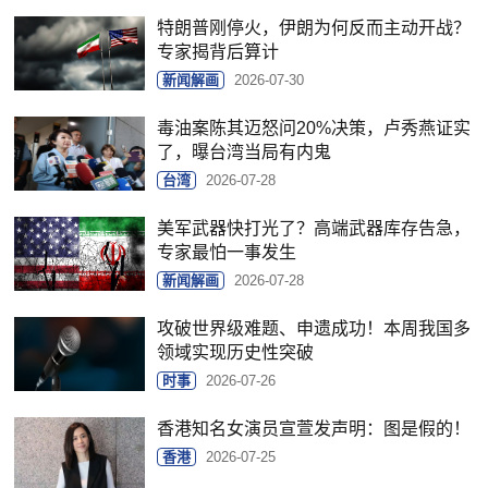
特朗普刚停火，伊朗为何反而主动开战？
专家揭背后算计
新闻解画
2026-07-30
毒油案陈其迈怒问20%决策，卢秀燕证实
了，曝台湾当局有内鬼
台湾
2026-07-28
美军武器快打光了？高端武器库存告急，
专家最怕一事发生
新闻解画
2026-07-28
攻破世界级难题、申遗成功！本周我国多
领域实现历史性突破
时事
2026-07-26
香港知名女演员宣萱发声明：图是假的！
香港
2026-07-25