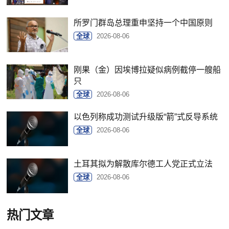
所罗门群岛总理重申坚持一个中国原则
全球
2026-08-06
刚果（金）因埃博拉疑似病例截停一艘船
只
全球
2026-08-06
以色列称成功测试升级版“箭”式反导系统
全球
2026-08-06
土耳其拟为解散库尔德工人党正式立法
全球
2026-08-06
热门文章