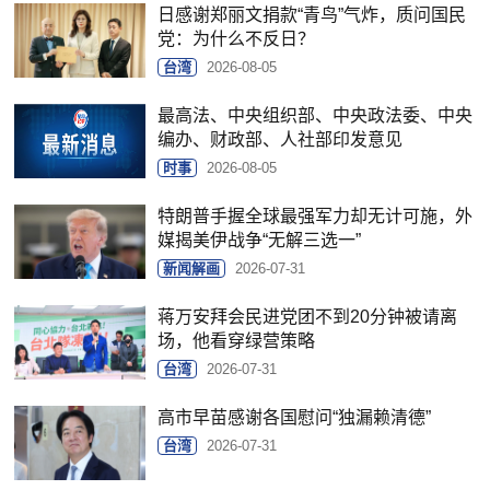
日感谢郑丽文捐款“青鸟”气炸，质问国民
党：为什么不反日？
台湾
2026-08-05
最高法、中央组织部、中央政法委、中央
编办、财政部、人社部印发意见
时事
2026-08-05
特朗普手握全球最强军力却无计可施，外
媒揭美伊战争“无解三选一”
新闻解画
2026-07-31
蒋万安拜会民进党团不到20分钟被请离
场，他看穿绿营策略
台湾
2026-07-31
高市早苗感谢各国慰问“独漏赖清德”
台湾
2026-07-31