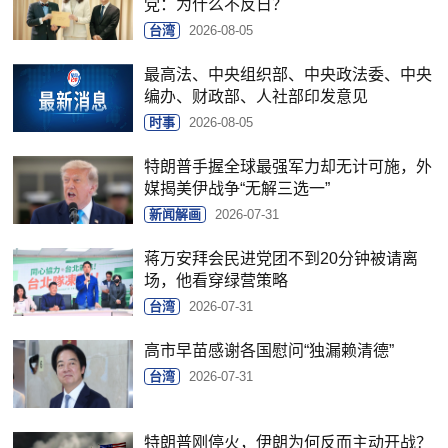
党：为什么不反日？
台湾
2026-08-05
最高法、中央组织部、中央政法委、中央
编办、财政部、人社部印发意见
时事
2026-08-05
特朗普手握全球最强军力却无计可施，外
媒揭美伊战争“无解三选一”
新闻解画
2026-07-31
蒋万安拜会民进党团不到20分钟被请离
场，他看穿绿营策略
台湾
2026-07-31
高市早苗感谢各国慰问“独漏赖清德”
台湾
2026-07-31
特朗普刚停火，伊朗为何反而主动开战？