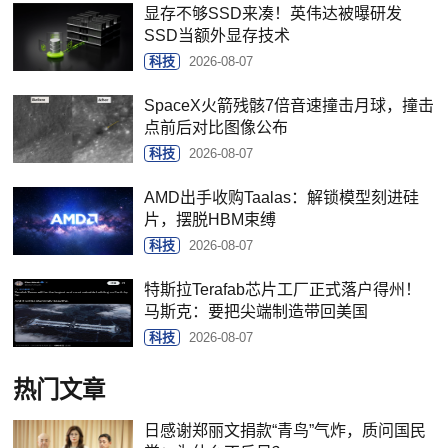
显存不够SSD来凑！英伟达被曝研发
SSD当额外显存技术
科技
2026-08-07
SpaceX火箭残骸7倍音速撞击月球，撞击
点前后对比图像公布
科技
2026-08-07
AMD出手收购Taalas：解锁模型刻进硅
片，摆脱HBM束缚
科技
2026-08-07
特斯拉Terafab芯片工厂正式落户得州！
马斯克：要把尖端制造带回美国
科技
2026-08-07
热门文章
日感谢郑丽文捐款“青鸟”气炸，质问国民