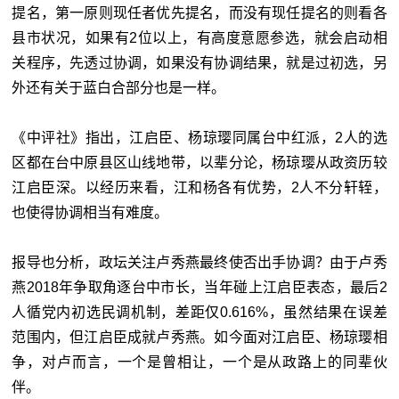
提名，第一原则现任者优先提名，而没有现任提名的则看各
县市状况，如果有
2
位以上，有高度意愿参选，就会启动相
关程序，先透过协调，如果没有协调结果，就是过初选，另
外还有关于蓝白合部分也是一样。
《中评社》指出，江启臣、杨琼璎同属台中红派，2人的选
区都在台中原县区山线地带，以辈分论，杨琼璎从政资历较
江启臣深。以经历来看，江和杨各有优势，2人不分轩轾，
也使得协调相当有难度。
报导也分析，政坛关注卢秀燕最终使否出手协调？由于卢秀
燕2018年争取角逐台中市长，当年碰上江启臣表态，最后2
人循党内初选民调机制，差距仅0.616%，虽然结果在误差
范围内，但江启臣成就卢秀燕。如今面对江启臣、杨琼璎相
争，对卢而言，一个是曾相让，一个是从政路上的同辈伙
伴。