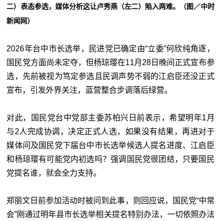
二）表态参选，媒体分析这让卢秀燕（左二）陷入两难。（图／中时
新闻网）
2026年台中市长选举，民进党已确定由“立委”何欣纯角逐，
国民党方面尚未定夺，但杨琼璎在11月28日晚间正式宣布参
选，先前被视为笃定参选且民调声势不弱的江启臣还没正式
宣布，引发外界关注，蓝营整合步调落后绿营。
对此，国民党台中党部主委苏柏兴日前表示，希望明年1月
与2人完成协调，决定正式人选，如果没有结果，再进对于
媒体问及国民党下届台中市长选举候选人提名进度、江启臣
和杨琼璎有可能党内初选吗？强调国民党很团结，只要国民
党提名谁，就会全力支持。
郑丽文日前参加活动时被问到此事，则回应说，国民党“
中常
会
”刚通过明年县市长选举相关提名特别办法，一切依照办法