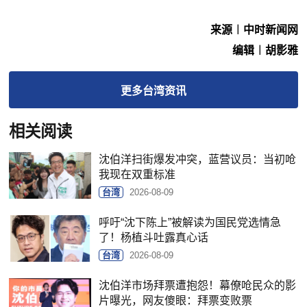
来源︱中时新闻网
编辑︱胡影雅
更多
台湾
资讯
相关阅读
沈伯洋扫街爆发冲突，蓝营议员：当初呛
我现在双重标准
台湾
2026-08-09
呼吁“沈下陈上”被解读为国民党选情急
了！杨植斗吐露真心话
台湾
2026-08-09
沈伯洋市场拜票遭抱怨！幕僚呛民众的影
片曝光，网友傻眼：拜票变败票