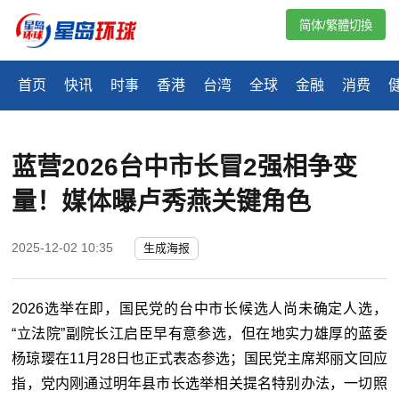
简体/繁體切換
首页
快讯
时事
香港
台湾
全球
金融
消费
蓝营2026台中市长冒2强相争变
量！媒体曝卢秀燕关键角色
2025-12-02 10:35
生成海报
2026
选举在即，国民党的台中市长候选人尚未确定人选，
“立法院”副院长江启臣早有意参选，但在地实力雄厚的蓝委
杨琼璎在
11
月
28
日也正式表态参选；国民党主席郑丽文回应
指，党内刚通过明年县市长选举相关提名特别办法，一切照