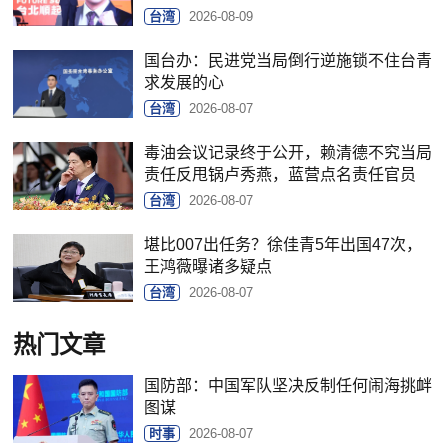
台湾
2026-08-09
国台办：民进党当局倒行逆施锁不住台青
求发展的心
台湾
2026-08-07
毒油会议记录终于公开，赖清德不究当局
责任反甩锅卢秀燕，蓝营点名责任官员
台湾
2026-08-07
堪比007出任务？徐佳青5年出国47次，
王鸿薇曝诸多疑点
台湾
2026-08-07
热门文章
国防部：中国军队坚决反制任何闹海挑衅
图谋
时事
2026-08-07