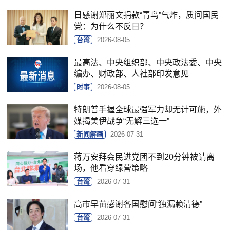
日感谢郑丽文捐款“青鸟”气炸，质问国民
党：为什么不反日？
台湾
2026-08-05
最高法、中央组织部、中央政法委、中央
编办、财政部、人社部印发意见
时事
2026-08-05
特朗普手握全球最强军力却无计可施，外
媒揭美伊战争“无解三选一”
新闻解画
2026-07-31
蒋万安拜会民进党团不到20分钟被请离
场，他看穿绿营策略
台湾
2026-07-31
高市早苗感谢各国慰问“独漏赖清德”
台湾
2026-07-31