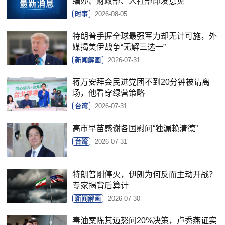
编办、财政部、人社部印发意见
时事
2026-08-05
特朗普手握全球最强军力却无计可施，外
媒揭美伊战争“无解三选一”
新闻解画
2026-07-31
蒋万安拜会民进党团不到20分钟被请离
场，他看穿绿营策略
台湾
2026-07-31
高市早苗感谢各国慰问“独漏赖清德”
台湾
2026-07-31
特朗普刚停火，伊朗为何反而主动开战？
专家揭背后算计
新闻解画
2026-07-30
毒油案陈其迈怒问20%决策，卢秀燕证实