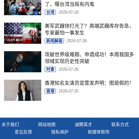
了，曝台湾当局有内鬼
台湾
2026-07-28
美军武器快打光了？高端武器库存告急，
专家最怕一事发生
新闻解画
2026-07-28
攻破世界级难题、申遗成功！本周我国多
领域实现历史性突破
时事
2026-07-26
香港知名女演员宣萱发声明：图是假的！
香港
2026-07-25
关于我们
网站地图
诚聘英才
联系方式
意见反馈
隐私保护
新媒体矩阵