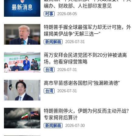
编办、财政部、人社部印发意见
时事
2026-08-05
特朗普手握全球最强军力却无计可施，外
媒揭美伊战争“无解三选一”
新闻解画
2026-07-31
蒋万安拜会民进党团不到20分钟被请离
场，他看穿绿营策略
台湾
2026-07-31
高市早苗感谢各国慰问“独漏赖清德”
台湾
2026-07-31
特朗普刚停火，伊朗为何反而主动开战？
专家揭背后算计
新闻解画
2026-07-30