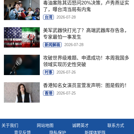
毒油案陈其迈怒问20%决策，卢秀燕证实
了，曝台湾当局有内鬼
台湾
2026-07-28
美军武器快打光了？高端武器库存告急，
专家最怕一事发生
新闻解画
2026-07-28
攻破世界级难题、申遗成功！本周我国多
领域实现历史性突破
时事
2026-07-26
香港知名女演员宣萱发声明：图是假的！
香港
2026-07-25
关于我们
网站地图
诚聘英才
联系方式
意见反馈
隐私保护
新媒体矩阵