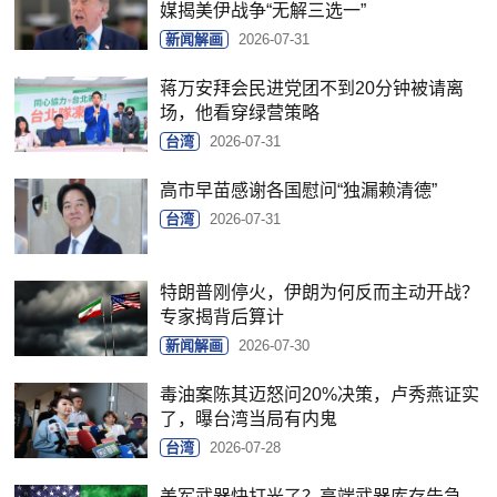
媒揭美伊战争“无解三选一”
新闻解画
2026-07-31
蒋万安拜会民进党团不到20分钟被请离
场，他看穿绿营策略
台湾
2026-07-31
高市早苗感谢各国慰问“独漏赖清德”
台湾
2026-07-31
特朗普刚停火，伊朗为何反而主动开战？
专家揭背后算计
新闻解画
2026-07-30
毒油案陈其迈怒问20%决策，卢秀燕证实
了，曝台湾当局有内鬼
台湾
2026-07-28
美军武器快打光了？高端武器库存告急，