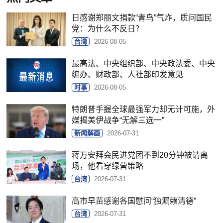
日感谢郑丽文捐款“青鸟”气炸，质问国民
党：为什么不反日？
台湾
2026-08-05
最高法、中央组织部、中央政法委、中央
编办、财政部、人社部印发意见
时事
2026-08-05
特朗普手握全球最强军力却无计可施，外
媒揭美伊战争“无解三选一”
新闻解画
2026-07-31
蒋万安拜会民进党团不到20分钟被请离
场，他看穿绿营策略
台湾
2026-07-31
高市早苗感谢各国慰问“独漏赖清德”
台湾
2026-07-31