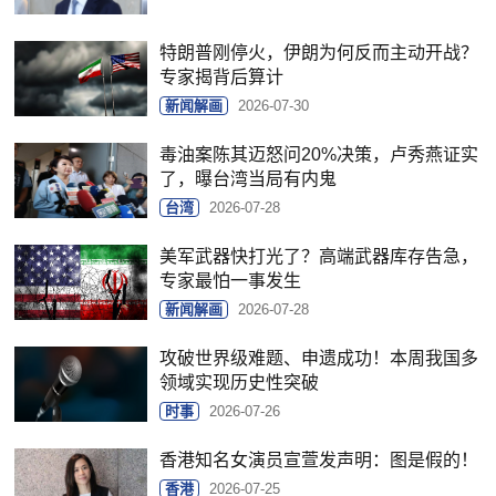
特朗普刚停火，伊朗为何反而主动开战？
专家揭背后算计
新闻解画
2026-07-30
毒油案陈其迈怒问20%决策，卢秀燕证实
了，曝台湾当局有内鬼
台湾
2026-07-28
美军武器快打光了？高端武器库存告急，
专家最怕一事发生
新闻解画
2026-07-28
攻破世界级难题、申遗成功！本周我国多
领域实现历史性突破
时事
2026-07-26
香港知名女演员宣萱发声明：图是假的！
香港
2026-07-25