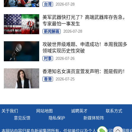
台湾
2026-07-28
美军武器快打光了？高端武器库存告急，
专家最怕一事发生
新闻解画
2026-07-28
攻破世界级难题、申遗成功！本周我国多
领域实现历史性突破
时事
2026-07-26
香港知名女演员宣萱发声明：图是假的！
香港
2026-07-25
关于我们
网站地图
诚聘英才
联系方式
意见反馈
隐私保护
新媒体矩阵
本网站内容归星岛新闻集团所有，任何单位以及个人未经许可，不得擅