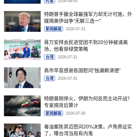
时事
2026-08-05
特朗普手握全球最强军力却无计可施，外
媒揭美伊战争“无解三选一”
新闻解画
2026-07-31
蒋万安拜会民进党团不到20分钟被请离
场，他看穿绿营策略
台湾
2026-07-31
高市早苗感谢各国慰问“独漏赖清德”
台湾
2026-07-31
特朗普刚停火，伊朗为何反而主动开战？
专家揭背后算计
新闻解画
2026-07-30
毒油案陈其迈怒问20%决策，卢秀燕证实
了，曝台湾当局有内鬼