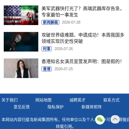
美军武器快打光了？高端武器库存告急，
专家最怕一事发生
新闻解画
2026-07-28
攻破世界级难题、申遗成功！本周我国多
领域实现历史性突破
时事
2026-07-26
香港知名女演员宣萱发声明：图是假的！
香港
2026-07-25
关于我们
网站地图
诚聘英才
联系方式
意见反馈
隐私保护
新媒体矩阵
本网站内容归星岛新闻集团所有，任何单位以及个人未经许可，不得擅
返回
转载引用。