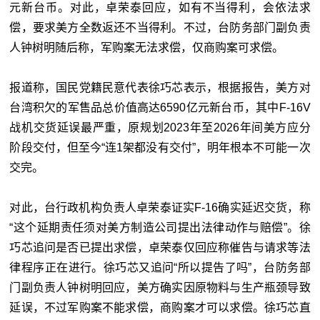
元新台币。对此，卓荣泰回应，如有不当得利，会依法求
偿，要求美方全数返还不当得利。不过，台防务部门副负责
人钟树明随后称，军购案无法求偿，仅商购案可求偿。
报道称，国民党籍民意代表徐巧芯表示，根据报告，美方对
台湾积欠的军售品总价值高达6590亿元新台币，其中F-16V
战机交货延误最严重，原规划2023年至2026年间美方应分
阶段交付，但至今“连1架都没有交付”，明年根本不可能一次
交完。
对此，台行政机构负责人卓荣泰证实F-16确实延迟交货，称
“这个延期责任须对美方制造公司提出法律动作与赔偿”。徐
巧芯追问是否已提出求偿，卓荣泰仅回应称催告与请求等法
律程序正在进行。徐巧芯又追问“所以提告了吗”，台防务部
门副负责人钟树明回应，美方确实因原物料与生产瓶颈导致
延误，不过军购案不能求偿，商购案才可以求偿。徐巧芯直