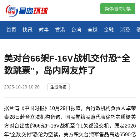
简体/繁體切換
首页
快讯
时事
香港
台湾
全球
金融
消费
美对台66架F-16V战机交付恐“全
数跳票”，岛内网友炸了
2025-10-29 10:26
生成海报
据台湾《中国时报》10月29日报道，台行政机构负责人卓荣
泰28日赴台立法机构备询，国民党籍民意代表徐巧芯质疑美
方对台出售的66架F-16V战机至今1架都没交机，原定2026
年“全数交付”恐沦为空谈，美方积欠台湾军售品高达6590亿