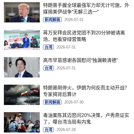
特朗普手握全球最强军力却无计可施，外
媒揭美伊战争“无解三选一”
新闻解画
2026-07-31
蒋万安拜会民进党团不到20分钟被请离
场，他看穿绿营策略
台湾
2026-07-31
高市早苗感谢各国慰问“独漏赖清德”
台湾
2026-07-31
特朗普刚停火，伊朗为何反而主动开战？
专家揭背后算计
新闻解画
2026-07-30
毒油案陈其迈怒问20%决策，卢秀燕证实
了，曝台湾当局有内鬼
台湾
2026-07-28