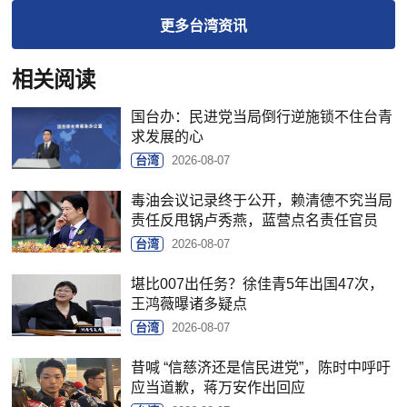
更多
台湾
资讯
相关阅读
国台办：民进党当局倒行逆施锁不住台青
求发展的心
台湾
2026-08-07
毒油会议记录终于公开，赖清德不究当局
责任反甩锅卢秀燕，蓝营点名责任官员
台湾
2026-08-07
堪比007出任务？徐佳青5年出国47次，
王鸿薇曝诸多疑点
台湾
2026-08-07
昔喊 “信慈济还是信民进党”，陈时中呼吁
应当道歉，蒋万安作出回应