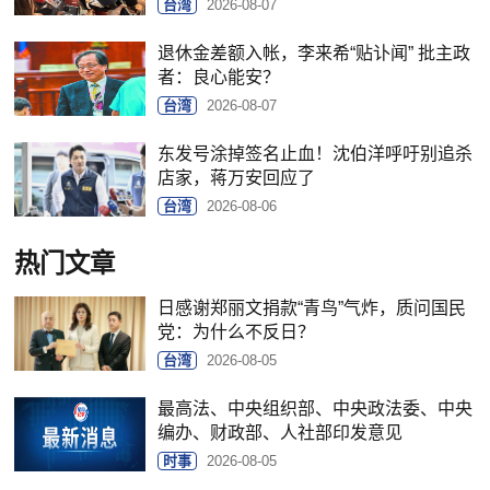
台湾
2026-08-07
退休金差额入帐，李来希“贴讣闻” 批主政
者：良心能安？
台湾
2026-08-07
东发号涂掉签名止血！沈伯洋呼吁别追杀
店家，蒋万安回应了
台湾
2026-08-06
热门文章
日感谢郑丽文捐款“青鸟”气炸，质问国民
党：为什么不反日？
台湾
2026-08-05
最高法、中央组织部、中央政法委、中央
编办、财政部、人社部印发意见
时事
2026-08-05