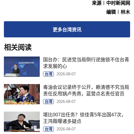
来源︱中时新闻网
编辑︱林木
更多
台湾
资讯
相关阅读
国台办：民进党当局倒行逆施锁不住台青
求发展的心
台湾
2026-08-07
毒油会议记录终于公开，赖清德不究当局
责任反甩锅卢秀燕，蓝营点名责任官员
台湾
2026-08-07
堪比007出任务？徐佳青5年出国47次，
王鸿薇曝诸多疑点
台湾
2026-08-07