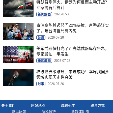
特朗普刚停火，伊朗为何反而主动开战？
专家揭背后算计
新闻解画
2026-07-30
毒油案陈其迈怒问20%决策，卢秀燕证实
了，曝台湾当局有内鬼
台湾
2026-07-28
美军武器快打光了？高端武器库存告急，
专家最怕一事发生
新闻解画
2026-07-28
攻破世界级难题、申遗成功！本周我国多
领域实现历史性突破
时事
2026-07-26
关于我们
网站地图
诚聘英才
联系方式
意见反馈
隐私保护
新媒体矩阵