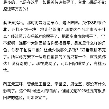
最多的，也是在这里。如果英伟达搞砸了，台北市民是不能
原谅蒋万安的！
蔡正元指出，那时将是万箭穿心、炮火隆隆。英伟达想来台
北，还找不到一块土地让他落脚？那要这个台北市长干什
么？经过蒋万安把新寿给摆平了、把很多事情给摆平了，“了
不起啊！连那个大财团新寿你都摆得平，吴家是什么样的角
色，你都不怕得罪他？让他少赚那么多钱？”好话就讲不完
了。所以蒋万安下一届连任输赢的关键只有一个，就是英伟
达！没有别的了。现在成功了，可以回家睡觉了，高枕无
忧。
蔡正元直呼，管他是王世坚、李世坚、周世坚，都没有什么
影响了。这个叫“候选人的特质”。但国民党2026还是有很多
困难的选区，比如说宜兰。