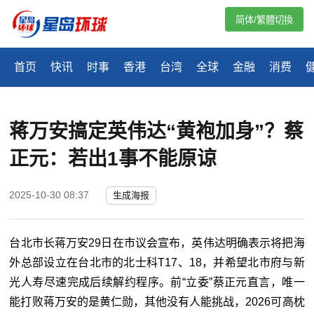
简体/繁體切換
首页
快讯
时事
香港
台湾
全球
金融
消费
蒋万安搞定英伟达“黄袍加身”？蔡
正元：若出1事不能原谅
2025-10-30 08:37
生成海报
台北市长蒋万安29日在市议会宣布，英伟达明确表示将把海
外总部设立在台北市的北士科T17、18，并希望北市府与新
光人寿尽速完成后续解约程序。前“立委”蔡正元直言，唯一
能打败蒋万安的是黄仁勋，其他没有人能挑战，2026可高枕