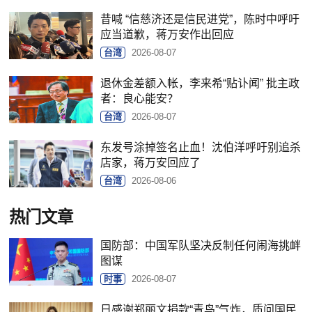
昔喊 “信慈济还是信民进党”，陈时中呼吁
应当道歉，蒋万安作出回应
台湾
2026-08-07
退休金差额入帐，李来希“贴讣闻” 批主政
者：良心能安？
台湾
2026-08-07
东发号涂掉签名止血！沈伯洋呼吁别追杀
店家，蒋万安回应了
台湾
2026-08-06
热门文章
国防部：中国军队坚决反制任何闹海挑衅
图谋
时事
2026-08-07
日感谢郑丽文捐款“青鸟”气炸，质问国民