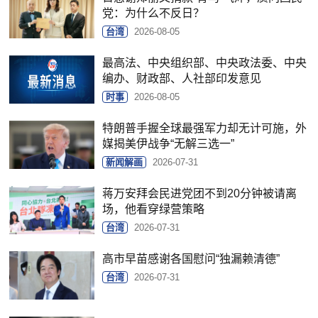
党：为什么不反日？
台湾
2026-08-05
最高法、中央组织部、中央政法委、中央
编办、财政部、人社部印发意见
时事
2026-08-05
特朗普手握全球最强军力却无计可施，外
媒揭美伊战争“无解三选一”
新闻解画
2026-07-31
蒋万安拜会民进党团不到20分钟被请离
场，他看穿绿营策略
台湾
2026-07-31
高市早苗感谢各国慰问“独漏赖清德”
台湾
2026-07-31