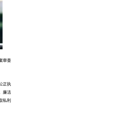
案审查
公正执
；廉洁
取私利