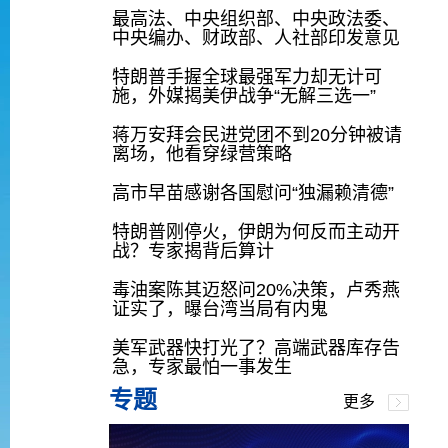
最高法、中央组织部、中央政法委、
中央编办、财政部、人社部印发意见
特朗普手握全球最强军力却无计可
施，外媒揭美伊战争“无解三选一”
蒋万安拜会民进党团不到20分钟被请
离场，他看穿绿营策略
高市早苗感谢各国慰问“独漏赖清德”
特朗普刚停火，伊朗为何反而主动开
战？专家揭背后算计
毒油案陈其迈怒问20%决策，卢秀燕
证实了，曝台湾当局有内鬼
美军武器快打光了？高端武器库存告
急，专家最怕一事发生
专题
更多