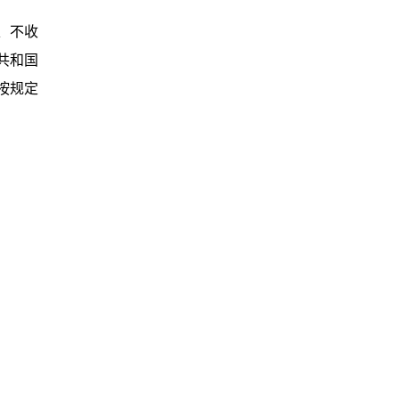
、不收
共和国
按规定