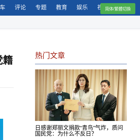
车
评论
专题
教育
娱乐
视频
简体/繁體切換
热门文章
党籍
日感谢郑丽文捐款“青鸟”气炸，质问
国民党：为什么不反日？