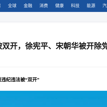
湾
全球
金融
消费
健康
科技
能源
汽
被双开，徐宪平、宋朝华被开除
违纪违法被“双开”