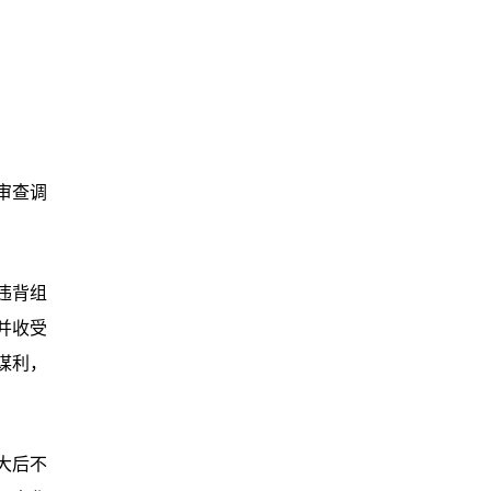
审查调
违背组
并收受
谋利，
大后不