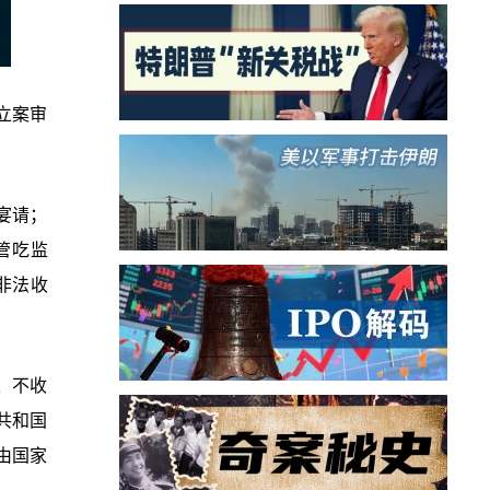
立案审
宴请；
管吃监
非法收
、不收
共和国
由国家