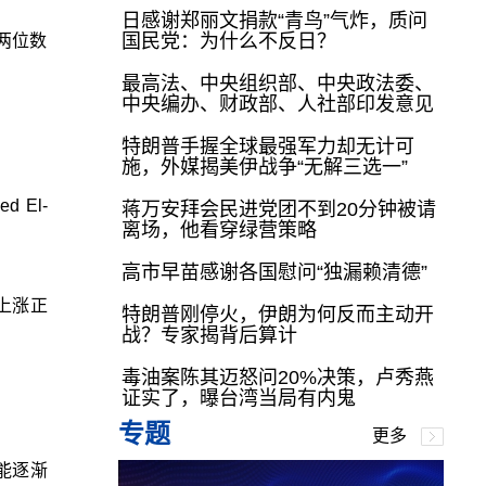
日感谢郑丽文捐款“青鸟”气炸，质问
国民党：为什么不反日？
两位数
最高法、中央组织部、中央政法委、
中央编办、财政部、人社部印发意见
特朗普手握全球最强军力却无计可
施，外媒揭美伊战争“无解三选一”
 El-
蒋万安拜会民进党团不到20分钟被请
离场，他看穿绿营策略
高市早苗感谢各国慰问“独漏赖清德”
价上涨正
特朗普刚停火，伊朗为何反而主动开
战？专家揭背后算计
毒油案陈其迈怒问20%决策，卢秀燕
证实了，曝台湾当局有内鬼
专题
更多
能逐渐