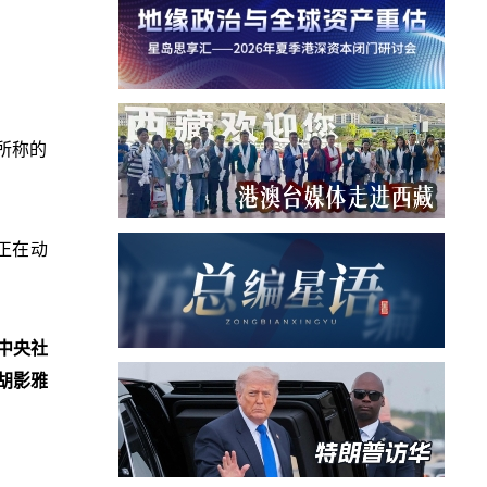
）所称的
正在动
中央社
胡影雅