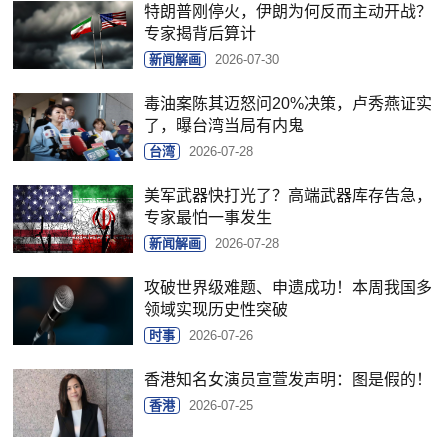
特朗普刚停火，伊朗为何反而主动开战？
专家揭背后算计
新闻解画
2026-07-30
毒油案陈其迈怒问20%决策，卢秀燕证实
了，曝台湾当局有内鬼
台湾
2026-07-28
美军武器快打光了？高端武器库存告急，
专家最怕一事发生
新闻解画
2026-07-28
攻破世界级难题、申遗成功！本周我国多
领域实现历史性突破
时事
2026-07-26
香港知名女演员宣萱发声明：图是假的！
香港
2026-07-25