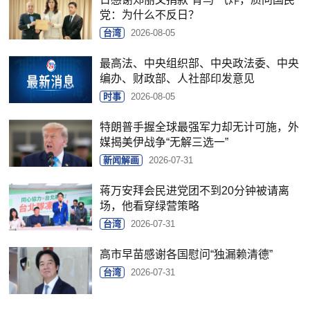
党：为什么不反日？
台湾
2026-08-05
最高法、中央组织部、中央政法委、中央
编办、财政部、人社部印发意见
时事
2026-08-05
特朗普手握全球最强军力却无计可施，外
媒揭美伊战争“无解三选一”
新闻解画
2026-07-31
蒋万安拜会民进党团不到20分钟被请离
场，他看穿绿营策略
台湾
2026-07-31
高市早苗感谢各国慰问“独漏赖清德”
台湾
2026-07-31