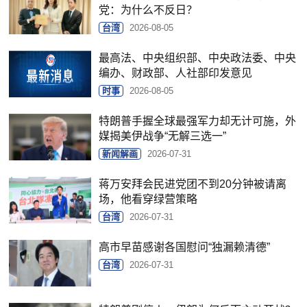
党：为什么不反日？
台湾
2026-08-05
最高法、中央组织部、中央政法委、中央
编办、财政部、人社部印发意见
时事
2026-08-05
特朗普手握全球最强军力却无计可施，外
媒揭美伊战争“无解三选一”
新闻解画
2026-07-31
蒋万安拜会民进党团不到20分钟被请离
场，他看穿绿营策略
台湾
2026-07-31
高市早苗感谢各国慰问“独漏赖清德”
台湾
2026-07-31