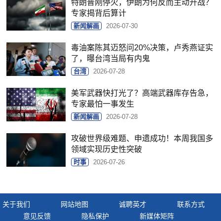
特朗普刚停火，伊朗为何反而主动开战？
专家揭背后算计
新闻解画
2026-07-30
毒油案陈其迈怒问20%决策，卢秀燕证实
了，曝台湾当局有内鬼
台湾
2026-07-28
美军武器快打光了？高端武器库存告急，
专家最怕一事发生
新闻解画
2026-07-28
攻破世界级难题、申遗成功！本周我国多
领域实现历史性突破
时事
2026-07-26
关于我们
网站地图
诚聘英才
联系方式
意见反馈
隐私保护
新媒体矩阵