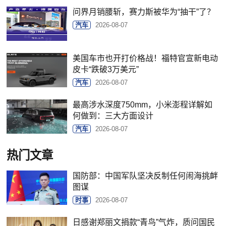
问界月销腰斩，赛力斯被华为“抽干”了？
汽车
2026-08-07
美国车市也开打价格战！福特官宣新电动
皮卡“跌破3万美元”
汽车
2026-08-07
最高涉水深度750mm，小米澎程详解如
何做到：三大方面设计
汽车
2026-08-07
热门文章
国防部：中国军队坚决反制任何闹海挑衅
图谋
时事
2026-08-07
日感谢郑丽文捐款“青鸟”气炸，质问国民