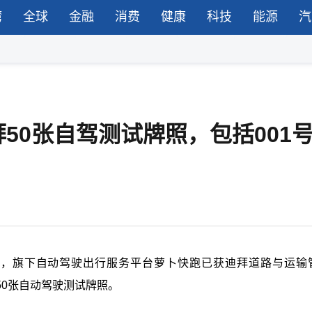
湾
全球
金融
消费
健康
科技
能源
汽
50张自驾测试牌照，包括001
，旗下自动驾驶出行服务平台萝卜快跑已获迪拜道路与运输
50
张自动驾驶测试牌照。