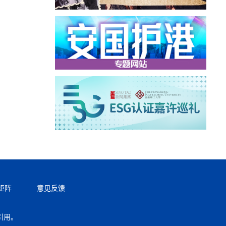
矩阵
意见反馈
引用。
返回顶部