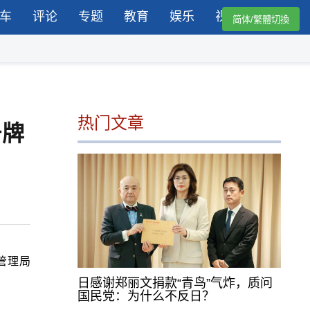
车
评论
专题
教育
娱乐
视频
简体/繁體切換
热门文章
号牌
管理局
日感谢郑丽文捐款“青鸟”气炸，质问
国民党：为什么不反日？