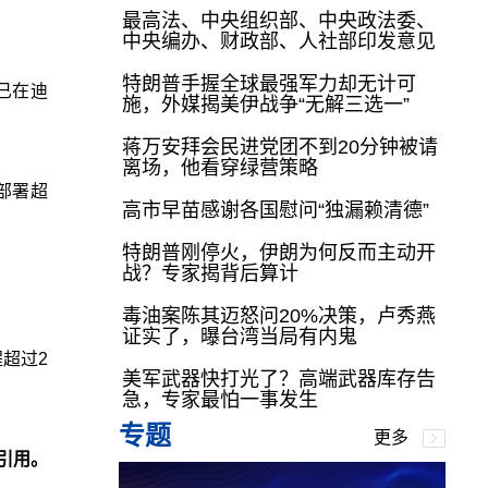
最高法、中央组织部、中央政法委、
中央编办、财政部、人社部印发意见
特朗普手握全球最强军力却无计可
已在迪
施，外媒揭美伊战争“无解三选一”
蒋万安拜会民进党团不到20分钟被请
离场，他看穿绿营策略
部署超
高市早苗感谢各国慰问“独漏赖清德”
特朗普刚停火，伊朗为何反而主动开
战？专家揭背后算计
毒油案陈其迈怒问20%决策，卢秀燕
证实了，曝台湾当局有内鬼
超过2
美军武器快打光了？高端武器库存告
急，专家最怕一事发生
专题
更多
引用。