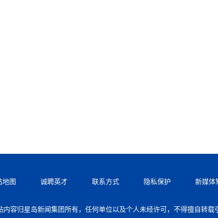
站地图
诚聘英才
联系方式
隐私保护
新媒体
站内容归星岛新闻集团所有，任何单位以及个人未经许可，不得擅自转载