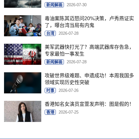
新闻解画
2026-07-30
毒油案陈其迈怒问20%决策，卢秀燕证实
了，曝台湾当局有内鬼
台湾
2026-07-28
美军武器快打光了？高端武器库存告急，
专家最怕一事发生
新闻解画
2026-07-28
攻破世界级难题、申遗成功！本周我国多
领域实现历史性突破
时事
2026-07-26
香港知名女演员宣萱发声明：图是假的！
香港
2026-07-25