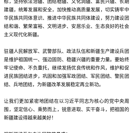
标，坚持依法治疆、团结稳疆、文化润疆、富民兴疆、长期
建疆，统筹发展和安全，加快推动高质量发展，切实铸牢中
华民族共同体意识、推进中华民族共同体建设，努力建设团
结和谐、繁荣富裕、文明进步、安居乐业、生态良好的社会
主义现代化新疆。
驻疆人民解放军、武警部队、政法队伍和新疆生产建设兵团
是维护祖国统一、强边固防、稳疆兴疆的重要力量。要始终
牢记使命、不负重托，继续发扬优良传统和作风，维护和促
进民族团结进步，巩固和加强军政团结、军民团结、警民团
结、兵地团结，为新疆改革发展稳定再立新功。
让我们更加紧密地团结在以习近平同志为核心的党中央周
围，坚定信心、乘势而上，锐意进取、实干奋斗，把祖国的
新疆建设得越来越美好！