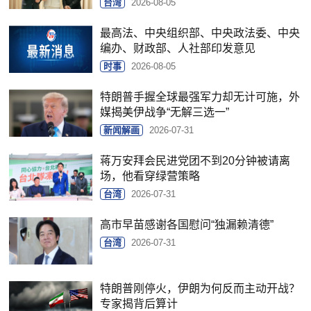
台湾
2026-08-05
最高法、中央组织部、中央政法委、中央
编办、财政部、人社部印发意见
时事
2026-08-05
特朗普手握全球最强军力却无计可施，外
媒揭美伊战争“无解三选一”
新闻解画
2026-07-31
蒋万安拜会民进党团不到20分钟被请离
场，他看穿绿营策略
台湾
2026-07-31
高市早苗感谢各国慰问“独漏赖清德”
台湾
2026-07-31
特朗普刚停火，伊朗为何反而主动开战？
专家揭背后算计