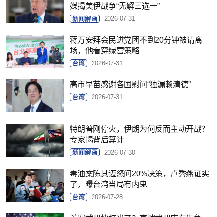
媒揭美伊战争“无解三选一”
新闻解画
2026-07-31
蒋万安拜会民进党团不到20分钟被请离
场，他看穿绿营策略
台湾
2026-07-31
高市早苗感谢各国慰问“独漏赖清德”
台湾
2026-07-31
特朗普刚停火，伊朗为何反而主动开战？
专家揭背后算计
新闻解画
2026-07-30
毒油案陈其迈怒问20%决策，卢秀燕证实
了，曝台湾当局有内鬼
台湾
2026-07-28