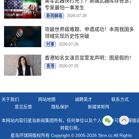
美军武器快打光了？高端武器库存告急，
专家最怕一事发生
新闻解画
2026-07-28
攻破世界级难题、申遗成功！本周我国多
领域实现历史性突破
时事
2026-07-26
香港知名女演员宣萱发声明：图是假的！
香港
2026-07-25
关于我们
网站地图
诚聘英才
联系方式
意见反馈
隐私保护
新媒体矩阵
本网站内容归星岛新闻集团所有，任何单位以及个人未经许可，不得擅
返回
转载引用。
顶部
星岛环球网版权所有 Copyright © 2005-2026 Stnn.cc All Rights