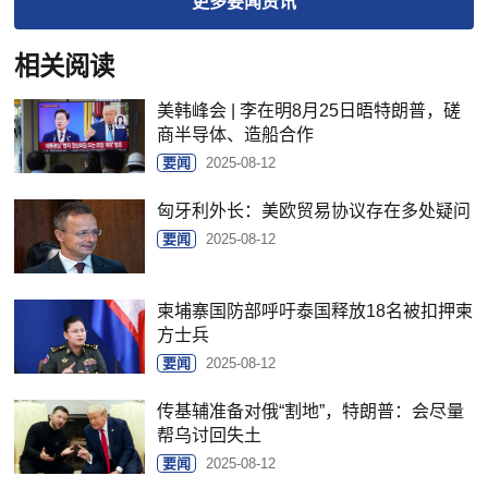
更多
要闻
资讯
相关阅读
美韩峰会 | 李在明8月25日晤特朗普，磋
商半导体、造船合作
要闻
2025-08-12
匈牙利外长：美欧贸易协议存在多处疑问
要闻
2025-08-12
柬埔寨国防部呼吁泰国释放18名被扣押柬
方士兵
要闻
2025-08-12
传基辅准备对俄“割地”，特朗普：会尽量
帮乌讨回失土
要闻
2025-08-12