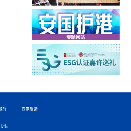
矩阵
意见反馈
引用。
返回顶部