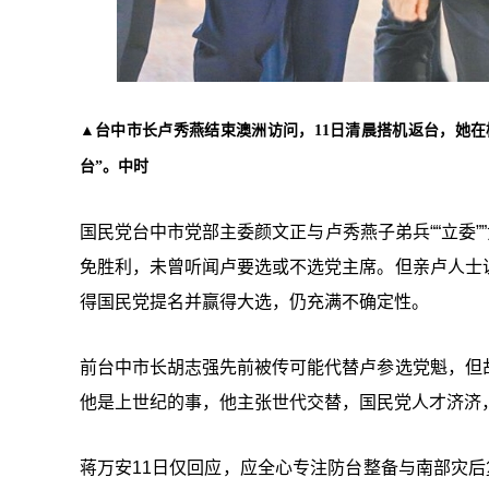
▲
台中市长卢秀燕结束澳洲访问，11日清晨搭机返台，她
台”。中时
国民党台中市党部主委颜文正与卢秀燕子弟兵““立委”
免胜利，未曾听闻卢要选或不选党主席。但亲卢人士
得国民党提名并赢得大选，仍充满不确定性。
前台中市长胡志强先前被传可能代替卢参选党魁，但
他是上世纪的事，他主张世代交替，国民党人才济济
蒋万安11日仅回应，应全心专注防台整备与南部灾后