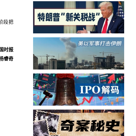
阶段把
国时报
杨睿奇