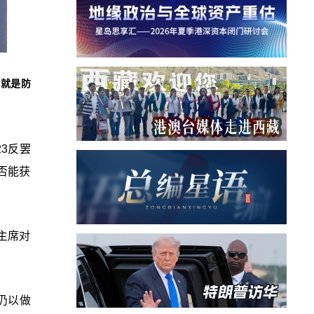
，就是防
3反罢
否能获
主席对
仍以做