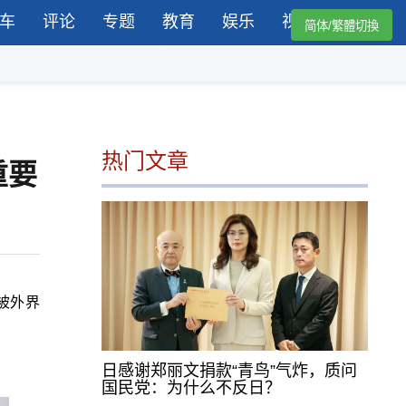
车
评论
专题
教育
娱乐
视频
简体/繁體切換
热门文章
重要
被外界
日感谢郑丽文捐款“青鸟”气炸，质问
国民党：为什么不反日？