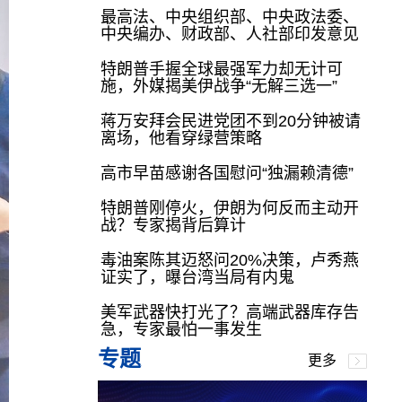
最高法、中央组织部、中央政法委、
中央编办、财政部、人社部印发意见
特朗普手握全球最强军力却无计可
施，外媒揭美伊战争“无解三选一”
蒋万安拜会民进党团不到20分钟被请
离场，他看穿绿营策略
高市早苗感谢各国慰问“独漏赖清德”
特朗普刚停火，伊朗为何反而主动开
战？专家揭背后算计
毒油案陈其迈怒问20%决策，卢秀燕
证实了，曝台湾当局有内鬼
美军武器快打光了？高端武器库存告
急，专家最怕一事发生
专题
更多