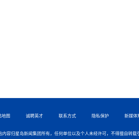
站地图
诚聘英才
联系方式
隐私保护
新媒体
站内容归星岛新闻集团所有，任何单位以及个人未经许可，不得擅自转载