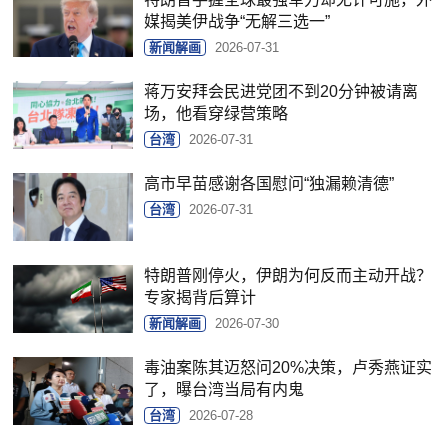
媒揭美伊战争“无解三选一”
新闻解画
2026-07-31
蒋万安拜会民进党团不到20分钟被请离
场，他看穿绿营策略
台湾
2026-07-31
高市早苗感谢各国慰问“独漏赖清德”
台湾
2026-07-31
特朗普刚停火，伊朗为何反而主动开战？
专家揭背后算计
新闻解画
2026-07-30
毒油案陈其迈怒问20%决策，卢秀燕证实
了，曝台湾当局有内鬼
台湾
2026-07-28