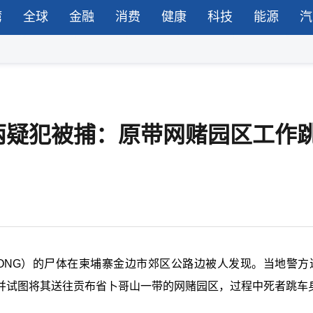
湾
全球
金融
消费
健康
科技
能源
汽
两疑犯被捕：原带网赌园区工作
G LONG）的尸体在柬埔寨金边市郊区公路边被人发现。当地警方
并试图将其送往贡布省卜哥山一带的网赌园区，过程中死者跳车