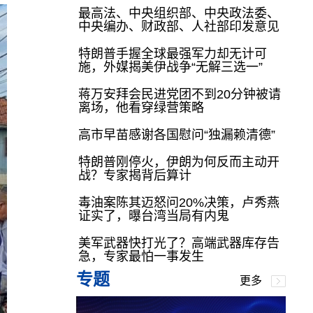
最高法、中央组织部、中央政法委、
中央编办、财政部、人社部印发意见
特朗普手握全球最强军力却无计可
施，外媒揭美伊战争“无解三选一”
蒋万安拜会民进党团不到20分钟被请
离场，他看穿绿营策略
高市早苗感谢各国慰问“独漏赖清德”
特朗普刚停火，伊朗为何反而主动开
战？专家揭背后算计
毒油案陈其迈怒问20%决策，卢秀燕
证实了，曝台湾当局有内鬼
美军武器快打光了？高端武器库存告
急，专家最怕一事发生
专题
更多