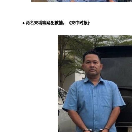
▲两名柬埔寨疑犯被捕。《柬中时报》