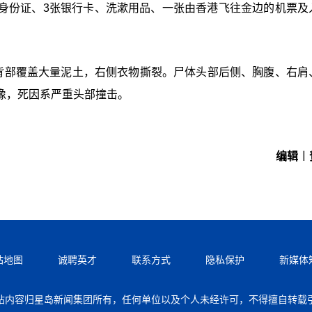
身份证、3张银行卡、洗漱用品、一张由香港飞往金边的机票及
。
背部覆盖大量泥土，右侧衣物撕裂。尸体头部后侧、胸腹、右肩
像，死因系严重头部撞击。
编辑︱
站地图
诚聘英才
联系方式
隐私保护
新媒体
站内容归星岛新闻集团所有，任何单位以及个人未经许可，不得擅自转载