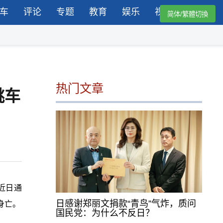
车
评论
专题
教育
娱乐
视频
简体/繁體切換
热门文章
跳车
近日通
日感谢郑丽文捐款“青鸟”气炸，质问
身亡。
国民党：为什么不反日？