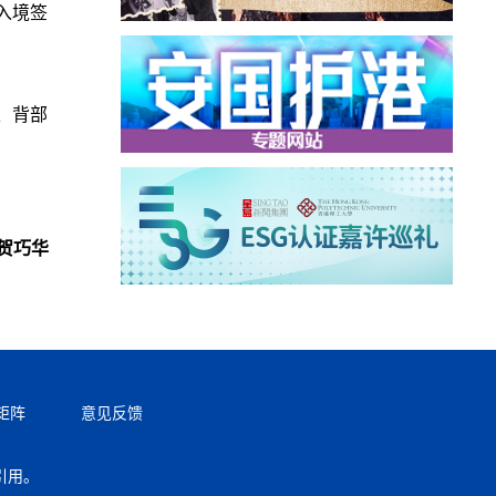
入境签
、背部
贺巧华
矩阵
意见反馈
引用。
返回顶部