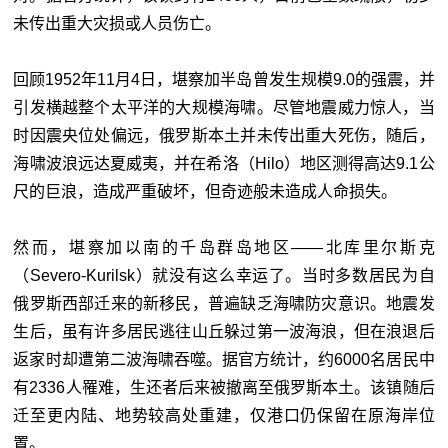
未传出重大灾损或人员伤亡。
回顾1952年11月4日，堪察加半岛曾发生规模9.0的强震，并
引发横越整个太平洋的大规模海啸。尽管地震威力惊人，当
时因震央位处偏远，俄罗斯本土并未传出重大死伤，随后，
海啸波浪远达夏威夷，并在希洛（Hilo）地区测得高达9.1公
尺的巨浪，造成严重破坏，但奇迹般未造成人命损失。
然而，堪察加以南的千岛群岛地区——北库里尔斯克
（Severo-Kurilsk）就没有这么幸运了。当时多数居民为自
俄罗斯西部迁来的新移民，普遍缺乏海啸防灾意识。地震发
生后，虽有许多居民逃往山丘躲过第一波海浪，但在浪退后
返家时却遭第二波海啸吞噬。据官方统计，约6000名居民中
有2336人罹难，生还者后来被撤离至俄罗斯本土。该镇随后
迁至更内陆、地势较高处重建，仅港口仍保留在原海岸位
置。