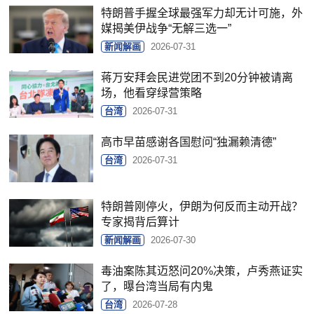
特朗普手握全球最强军力却无计可施，外
媒揭美伊战争“无解三选一”
新闻解画
2026-07-31
蒋万安拜会民进党团不到20分钟被请离
场，他看穿绿营策略
台湾
2026-07-31
高市早苗感谢各国慰问“独漏赖清德”
台湾
2026-07-31
特朗普刚停火，伊朗为何反而主动开战？
专家揭背后算计
新闻解画
2026-07-30
毒油案陈其迈怒问20%决策，卢秀燕证实
了，曝台湾当局有内鬼
台湾
2026-07-28