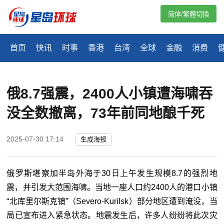
简体/繁體切換
首页
快讯
时事
香港
台湾
全球
金融
消费
俄8.7强震，2400人小镇遭海啸吞
没全数撤离，73年前同地酿千死
2025-07-30 17:14
生成海报
俄罗斯堪察加半岛外海于30日上午发生规模8.7的强烈地
震，并引发大范围海啸。当地一座人口约2400人的港口小镇
“北库里尔斯克镇”（Severo-Kurilsk）部分地区遭到淹没，当
局已宣布进入紧急状态。地震发生后，许多人纷纷将此次灾