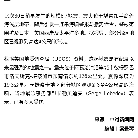
此次30日稍早发生的规模8.7地震，震央位于堪察加半岛外
海浅层地带，随后引发一连串海啸警报与撤离命令，警戒范
围扩及日本、美国西岸及太平洋多地。据报导，部分偏远地
区已观测到高达4公尺的海浪。
根据美国地质调查局（USGS）资料，这起地震是有纪录以
来最强烈的地震之一。震央位于阿瓦洽湾沿岸城市彼得罗巴
甫洛夫斯克-堪察加市东南偏东约126公里处，震源深度为
19.3公里。卡姆察卡地区部分地区观测到3至4公尺高的海
啸，当地紧急事务部部长勒贝迪夫（Sergei Lebedev）表
示，已有多人受伤。
来源︱中时新闻网
编辑︱梁景琴