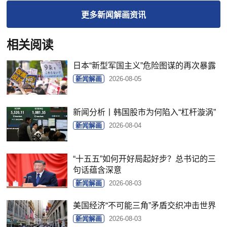
更多
新闻解画
资讯
相关阅读
日本“新型军国主义”危险图谋的再次暴露
新闻解画
2026-08-05
新闻分析丨韩国股市为何陷入“杠杆漩涡”
新闻解画
2026-08-04
“十五五”如何开好局起好步？总书记的三
句话蕴含深意
新闻解画
2026-08-03
美国经济“不可能三角”矛盾交织冲击世界
新闻解画
2026-08-03