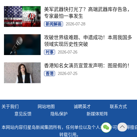
美军武器快打光了？高端武器库存告急，
专家最怕一事发生
新闻解画
2026-07-28
攻破世界级难题、申遗成功！本周我国多
领域实现历史性突破
时事
2026-07-26
香港知名女演员宣萱发声明：图是假的！
香港
2026-07-25
关于我们
网站地图
诚聘英才
联系方式
意见反馈
隐私保护
新媒体矩阵
本网站内容归星岛新闻集团所有，任何单位以及个人未经许可，不得擅
返回
转载引用。