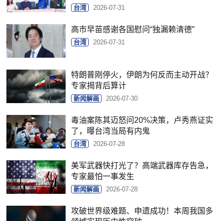
台湾
2026-07-31
高市早苗感谢各国慰问“独漏赖清德”
台湾
2026-07-31
特朗普刚停火，伊朗为何反而主动开战？
专家揭背后算计
新闻解画
2026-07-30
毒油案陈其迈怒问20%决策，卢秀燕证实
了，曝台湾当局有内鬼
台湾
2026-07-28
美军武器快打光了？高端武器库存告急，
专家最怕一事发生
新闻解画
2026-07-28
攻破世界级难题、申遗成功！本周我国多