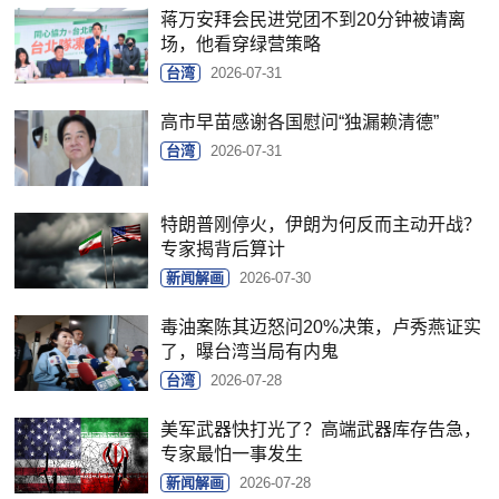
蒋万安拜会民进党团不到20分钟被请离
场，他看穿绿营策略
台湾
2026-07-31
高市早苗感谢各国慰问“独漏赖清德”
台湾
2026-07-31
特朗普刚停火，伊朗为何反而主动开战？
专家揭背后算计
新闻解画
2026-07-30
毒油案陈其迈怒问20%决策，卢秀燕证实
了，曝台湾当局有内鬼
台湾
2026-07-28
美军武器快打光了？高端武器库存告急，
专家最怕一事发生
新闻解画
2026-07-28