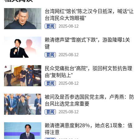
台湾网红“馆长”陈之汉今日抵深，喊话“让
台湾民众大饱眼福”
要闻
2025-08-12
赖清德声望“雪崩式下跌”，游盈隆曝1关
键
要闻
2025-08-12
民众党痛批台“高院”，驳回柯文哲抗告理
由“复制贴上”
要闻
2025-08-12
被问及是否参选国民党主席，卢秀燕：防
台风比选党主席重要
要闻
2025-08-12
赖清德满意度剩28％，她点名1现象：值
得注意