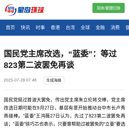
简体/繁體切換
首页
快讯
时事
香港
台湾
全球
金融
消费
国民党主席改选，“蓝委”：等过
823第二波罢免再谈
2025-07-28 07:48
生成海报
国民党挺过首波大罢免，传出党主席朱立伦将交棒，党主席
改选日期可能在9月27日，基层有意开始推动台中市长卢秀
燕接棒。“蓝委”王鸿薇27日认为，先过了823第二波罢免再
谈；“蓝委”徐巧芯也表示，只要曾帮助过被罢免的“立委”要选